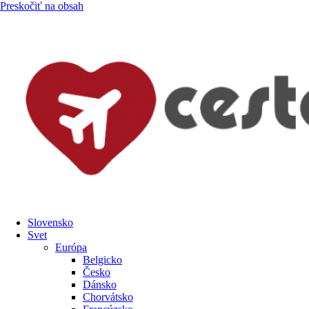
Preskočiť na obsah
Slovensko
Svet
Európa
Belgicko
Česko
Dánsko
Chorvátsko