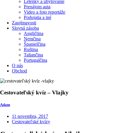
Letenky a ubytovanie
Prenájom auta
Video a foto reportáže
Podujatia a iné
Zaujímavosti
Slovná zásoba
Angličtina
Nemčina
Španielčina
Ruština
Taliančina
Portugalčina
O nás
Obchod
Cestovateľský kvíz – Vlajky
Adam
11 novembra, 2017
Cestovateľské kvízy