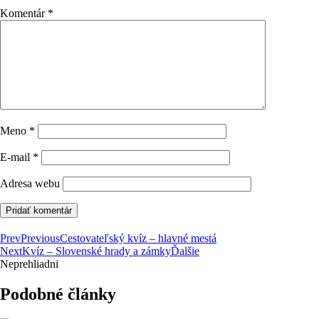
Komentár
*
Meno
*
E-mail
*
Adresa webu
Prev
Previous
Cestovateľský kvíz – hlavné mestá
Next
Kvíz – Slovenské hrady a zámky
Ďalšie
Neprehliadni
Podobné články