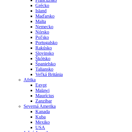
Francúzsko
Grécko
Island
Maďarsko
Malta
Nemecko
Nórsko
Poľsko
Portugalsko
Rakúsko
Slovinsko
Škótsko
Španielsko
Taliansko
Veľká Británia
Afrika
Egypt
Malawi
Maurícius
Zanzibar
Severná Amerika
Kanada
Kuba
Mexiko
USA