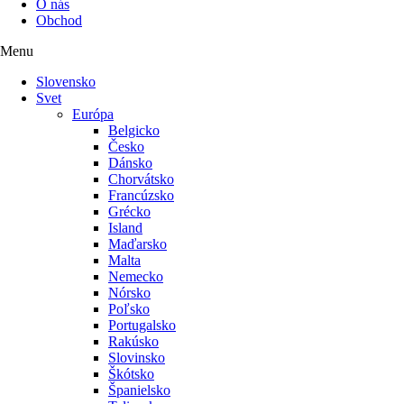
O nás
Obchod
Menu
Slovensko
Svet
Európa
Belgicko
Česko
Dánsko
Chorvátsko
Francúzsko
Grécko
Island
Maďarsko
Malta
Nemecko
Nórsko
Poľsko
Portugalsko
Rakúsko
Slovinsko
Škótsko
Španielsko