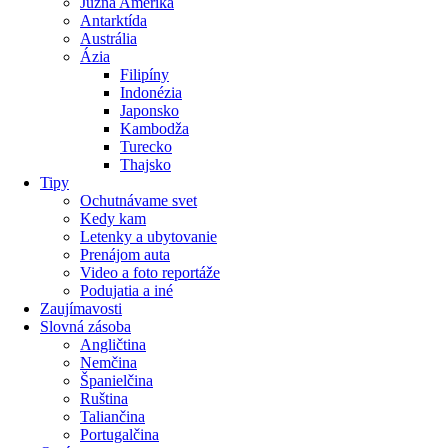
Južná Amerika
Antarktída
Austrália
Ázia
Filipíny
Indonézia
Japonsko
Kambodža
Turecko
Thajsko
Tipy
Ochutnávame svet
Kedy kam
Letenky a ubytovanie
Prenájom auta
Video a foto reportáže
Podujatia a iné
Zaujímavosti
Slovná zásoba
Angličtina
Nemčina
Španielčina
Ruština
Taliančina
Portugalčina