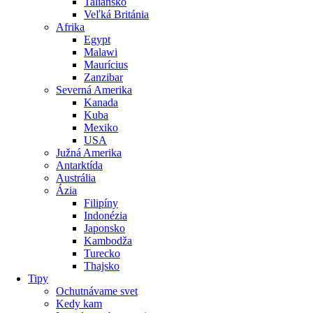
Taliansko
Veľká Británia
Afrika
Egypt
Malawi
Maurícius
Zanzibar
Severná Amerika
Kanada
Kuba
Mexiko
USA
Južná Amerika
Antarktída
Austrália
Ázia
Filipíny
Indonézia
Japonsko
Kambodža
Turecko
Thajsko
Tipy
Ochutnávame svet
Kedy kam