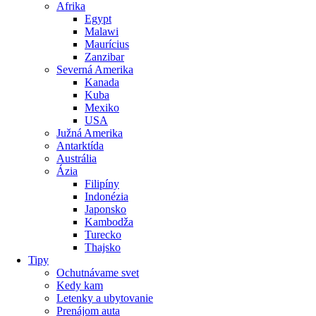
Afrika
Egypt
Malawi
Maurícius
Zanzibar
Severná Amerika
Kanada
Kuba
Mexiko
USA
Južná Amerika
Antarktída
Austrália
Ázia
Filipíny
Indonézia
Japonsko
Kambodža
Turecko
Thajsko
Tipy
Ochutnávame svet
Kedy kam
Letenky a ubytovanie
Prenájom auta