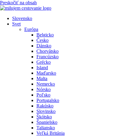
Preskočiť na obsah
Slovensko
Svet
Európa
Belgicko
Česko
Dánsko
Chorvátsko
Francúzsko
Grécko
Island
Maďarsko
Malta
Nemecko
Nórsko
Poľsko
Portugalsko
Rakúsko
Slovinsko
Škótsko
Španielsko
Taliansko
Veľká Británia