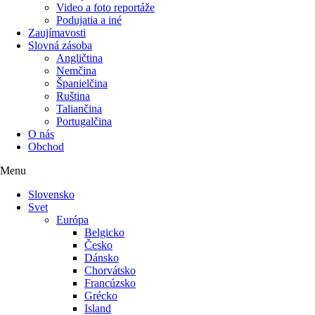
Video a foto reportáže
Podujatia a iné
Zaujímavosti
Slovná zásoba
Angličtina
Nemčina
Španielčina
Ruština
Taliančina
Portugalčina
O nás
Obchod
Menu
Slovensko
Svet
Európa
Belgicko
Česko
Dánsko
Chorvátsko
Francúzsko
Grécko
Island