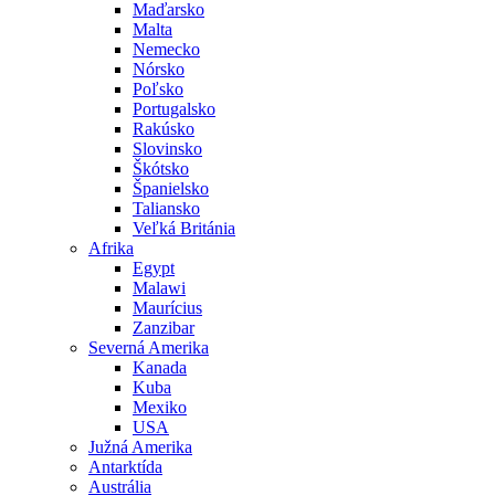
Maďarsko
Malta
Nemecko
Nórsko
Poľsko
Portugalsko
Rakúsko
Slovinsko
Škótsko
Španielsko
Taliansko
Veľká Británia
Afrika
Egypt
Malawi
Maurícius
Zanzibar
Severná Amerika
Kanada
Kuba
Mexiko
USA
Južná Amerika
Antarktída
Austrália