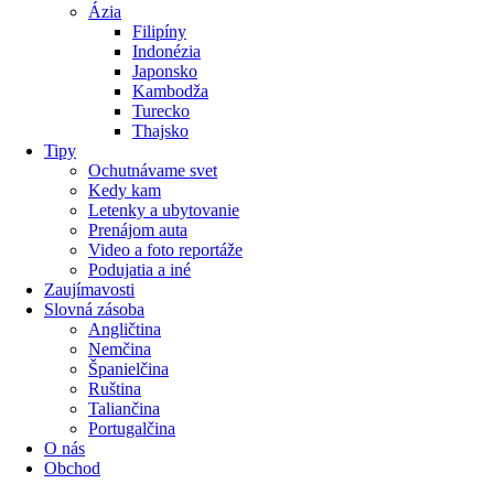
Ázia
Filipíny
Indonézia
Japonsko
Kambodža
Turecko
Thajsko
Tipy
Ochutnávame svet
Kedy kam
Letenky a ubytovanie
Prenájom auta
Video a foto reportáže
Podujatia a iné
Zaujímavosti
Slovná zásoba
Angličtina
Nemčina
Španielčina
Ruština
Taliančina
Portugalčina
O nás
Obchod