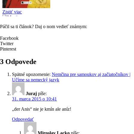
Páčil sa ti článok? Daj o nom vedieť známym:
Facebook
Twitter
Pinterest
3 Odpovede
Spätné upozornenie:
Nemčina pre samoukov aj začiatočníkov |
Učíme sa nemecký jazyk
Juraj
píše:
31. marca 2015 o 10:41
„der Anis“ nie je kmín ale aníz!
Odpovedať
Miroslav Lacko
píše: