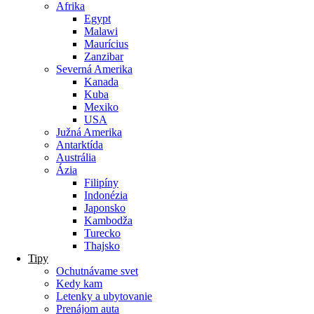
Afrika
Egypt
Malawi
Maurícius
Zanzibar
Severná Amerika
Kanada
Kuba
Mexiko
USA
Južná Amerika
Antarktída
Austrália
Ázia
Filipíny
Indonézia
Japonsko
Kambodža
Turecko
Thajsko
Tipy
Ochutnávame svet
Kedy kam
Letenky a ubytovanie
Prenájom auta