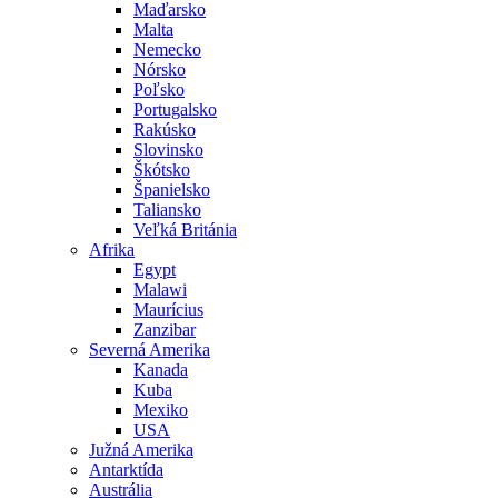
Maďarsko
Malta
Nemecko
Nórsko
Poľsko
Portugalsko
Rakúsko
Slovinsko
Škótsko
Španielsko
Taliansko
Veľká Británia
Afrika
Egypt
Malawi
Maurícius
Zanzibar
Severná Amerika
Kanada
Kuba
Mexiko
USA
Južná Amerika
Antarktída
Austrália