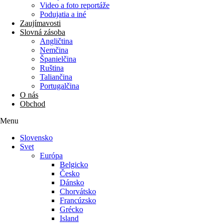
Video a foto reportáže
Podujatia a iné
Zaujímavosti
Slovná zásoba
Angličtina
Nemčina
Španielčina
Ruština
Taliančina
Portugalčina
O nás
Obchod
Menu
Slovensko
Svet
Európa
Belgicko
Česko
Dánsko
Chorvátsko
Francúzsko
Grécko
Island