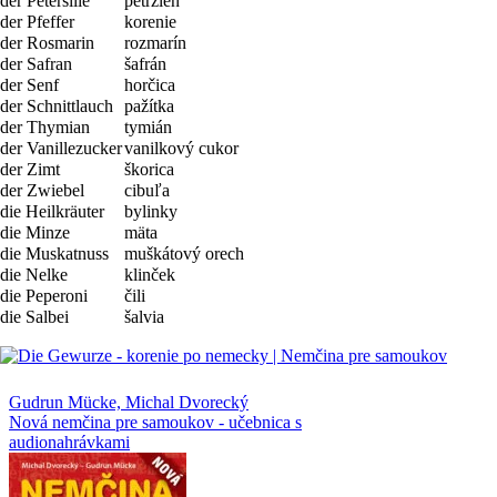
der Petersilie
petržlen
der Pfeffer
korenie
der Rosmarin
rozmarín
der Safran
šafrán
der Senf
horčica
der Schnittlauch
pažítka
der Thymian
tymián
der Vanillezucker
vanilkový cukor
der Zimt
škorica
der Zwiebel
cibuľa
die Heilkräuter
bylinky
die Minze
mäta
die Muskatnuss
muškátový orech
die Nelke
klinček
die Peperoni
čili
die Salbei
šalvia