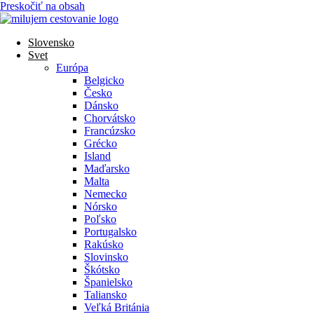
Preskočiť na obsah
Slovensko
Svet
Európa
Belgicko
Česko
Dánsko
Chorvátsko
Francúzsko
Grécko
Island
Maďarsko
Malta
Nemecko
Nórsko
Poľsko
Portugalsko
Rakúsko
Slovinsko
Škótsko
Španielsko
Taliansko
Veľká Británia