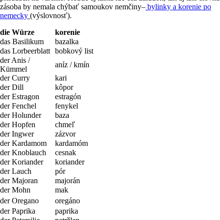
zásoba by nemala chýbať samoukov nemčiny–
bylinky a korenie po
nemecky
(výslovnosť).
die Würze
korenie
das Basilikum
bazalka
das Lorbeerblatt
bobkový list
der Anis /
aníz / kmín
Kümmel
der Curry
kari
der Dill
kôpor
der Estragon
estragón
der Fenchel
fenykel
der Holunder
baza
der Hopfen
chmeľ
der Ingwer
zázvor
der Kardamom
kardamóm
der Knoblauch
cesnak
der Koriander
koriander
der Lauch
pór
der Majoran
majorán
der Mohn
mak
der Oregano
oregáno
der Paprika
paprika