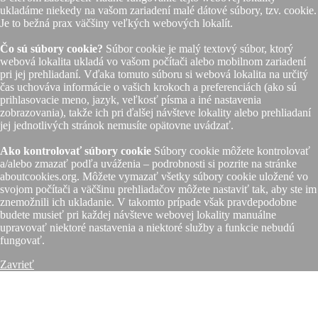
ukladáme niekedy na vašom zariadení malé dátové súbory, tzv. cookie.
Je to bežná prax väčšiny veľkých webových lokalít.
Čo sú súbory cookie?
Súbor cookie je malý textový súbor, ktorý
webová lokalita ukladá vo vašom počítači alebo mobilnom zariadení
pri jej prehliadaní. Vďaka tomuto súboru si webová lokalita na určitý
čas uchováva informácie o vašich krokoch a preferenciách (ako sú
prihlasovacie meno, jazyk, veľkosť písma a iné nastavenia
zobrazovania), takže ich pri ďalšej návšteve lokality alebo prehliadaní
jej jednotlivých stránok nemusíte opätovne uvádzať.
Ako kontrolovať súbory cookie
Súbory cookie môžete kontrolovať
a/alebo zmazať podľa uváženia – podrobnosti si pozrite na stránke
aboutcookies.org. Môžete vymazať všetky súbory cookie uložené vo
svojom počítači a väčšinu prehliadačov môžete nastaviť tak, aby ste im
znemožnili ich ukladanie. V takomto prípade však pravdepodobne
budete musieť pri každej návšteve webovej lokality manuálne
upravovať niektoré nastavenia a niektoré služby a funkcie nebudú
fungovať.
Zavrieť