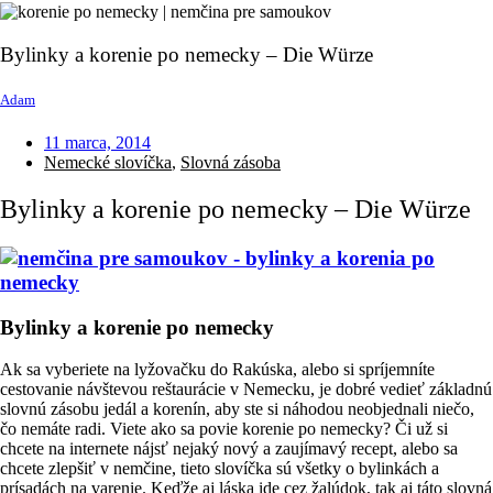
Bylinky a korenie po nemecky – Die Würze
Adam
11 marca, 2014
Nemecké slovíčka
,
Slovná zásoba
Bylinky a korenie po nemecky – Die Würze
Bylinky a korenie po nemecky
Ak sa vyberiete na lyžovačku do Rakúska, alebo si spríjemníte
cestovanie návštevou reštaurácie v Nemecku, je dobré vedieť základnú
slovnú zásobu jedál a korenín, aby ste si náhodou neobjednali niečo,
čo nemáte radi. Viete ako sa povie korenie po nemecky? Či už si
chcete na internete nájsť nejaký nový a zaujímavý recept, alebo sa
chcete zlepšiť v nemčine, tieto slovíčka sú všetky o bylinkách a
prísadách na varenie. Keďže aj láska ide cez žalúdok, tak aj táto slovná