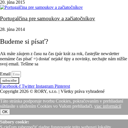
20. júna 2015
Portugalčina pre samoukov a začiatočníkov
28. júna 2014
Budeme si písať?
Ak máte záujem z času na čas (pár krát za rok, častejšie newsletter
nemáme čas písať =) dostať nejaké tipy a novinky, nechajte nám nižšie
svoj email. Tešíme sa
Email
subscribe
Facebook-f
Twitter
Instagram
Pinterest
Copyright 2026 © RORY, s.r.o. | Všetky práva vyhradené
Táto stránka podporuje tvorbu Cookies, pokračovaním v prehliadaní
súhlasíte s uložením Cookies vo Vašom prehliadači.
viac informácií
OK
Súbory cookie:
S cieľom zabezpečiť riadne fungovanie tejto webovej lokality