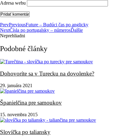
Adresa webu
Prev
Previous
Future – Budúci čas po anglicky
Next
Čísla po portugalsky – números
Ďalšie
Neprehliadni
Podobné články
Dohovoríte sa v Turecku na dovolenke?
29. januára 2021
Španielčina pre samoukov
15. novembra 2015
Slovíčka po taliansky