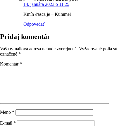
14. januára 2023 o 11:25
Kmín /rasca je – Kümmel
Odpovedať
Pridaj komentár
Vaša e-mailová adresa nebude zverejnená.
Vyžadované polia sú
označené
*
Komentár
*
Meno
*
E-mail
*