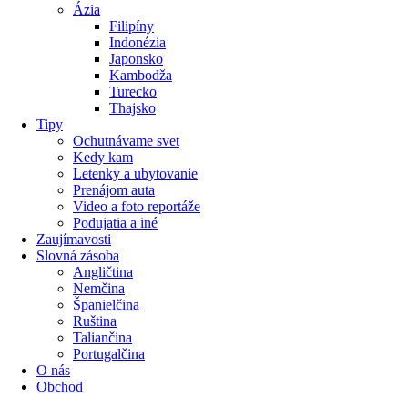
Ázia
Filipíny
Indonézia
Japonsko
Kambodža
Turecko
Thajsko
Tipy
Ochutnávame svet
Kedy kam
Letenky a ubytovanie
Prenájom auta
Video a foto reportáže
Podujatia a iné
Zaujímavosti
Slovná zásoba
Angličtina
Nemčina
Španielčina
Ruština
Taliančina
Portugalčina
O nás
Obchod