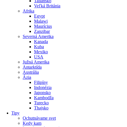
Taliansko
Veľká Británia
Afrika
Egypt
Malawi
Maurícius
Zanzibar
Severná Amerika
Kanada
Kuba
Mexiko
USA
Južná Amerika
Antarktída
Austrália
Ázia
Filipíny
Indonézia
Japonsko
Kambodža
Turecko
Thajsko
Tipy
Ochutnávame svet
Kedy kam