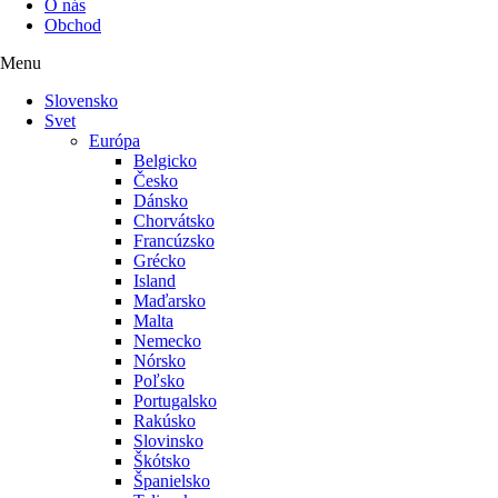
O nás
Obchod
Menu
Slovensko
Svet
Európa
Belgicko
Česko
Dánsko
Chorvátsko
Francúzsko
Grécko
Island
Maďarsko
Malta
Nemecko
Nórsko
Poľsko
Portugalsko
Rakúsko
Slovinsko
Škótsko
Španielsko