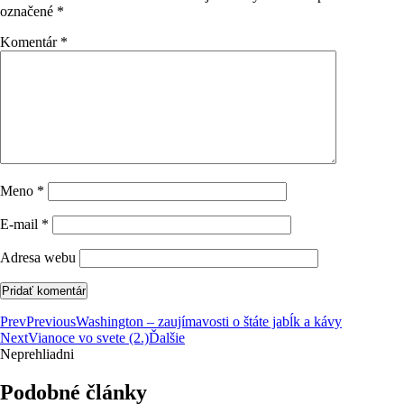
označené
*
Komentár
*
Meno
*
E-mail
*
Adresa webu
Prev
Previous
Washington – zaujímavosti o štáte jabĺk a kávy
Next
Vianoce vo svete (2.)
Ďalšie
Neprehliadni
Podobné články