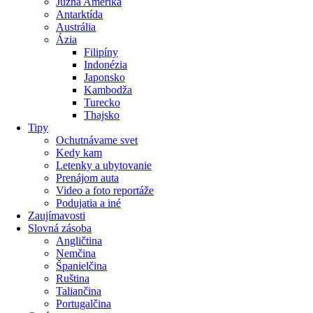
Južná Amerika
Antarktída
Austrália
Ázia
Filipíny
Indonézia
Japonsko
Kambodža
Turecko
Thajsko
Tipy
Ochutnávame svet
Kedy kam
Letenky a ubytovanie
Prenájom auta
Video a foto reportáže
Podujatia a iné
Zaujímavosti
Slovná zásoba
Angličtina
Nemčina
Španielčina
Ruština
Taliančina
Portugalčina