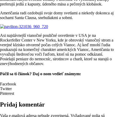
preferujú jedlá z kapusty, údeného mäsa a pečených klobások.
Američania radi ozdobujú svoje domy svetlami a niekedy dokonca aj
sochami Santa Clausa, snehuliakmi a sobmi.
Asi najslávnejší vianočné pouličné osvetlenie v USA je na
Rockerfeller Center v New Yorku, kde je obrovský vianočný strom a
verejné klzisko otvorené počas celých Vianoc. Aj keď mnohí ľudia
poukazujú na komerčný charakter amerických Vianoc, Američania to
vyvažujú štedrosťou voči ľuďom, ktorí sú na pomoc odkázaní.
Posielajú peniaze do nemocníc, sirotincov a charít, ktoré sa starajú o
znevýhodnených občanov.
Páčil sa ti článok? Daj o nom vedieť známym:
Facebook
Twitter
Pinterest
Pridaj komentár
Vaša e-mailová adresa nebude zverejnená.
Vyžadované polia sú