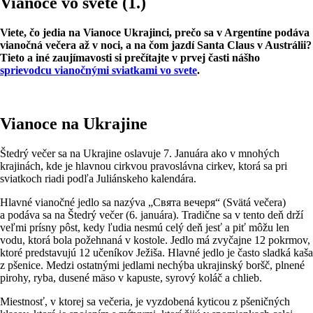
Vianoce vo svete (1.)
Viete, čo jedia na Vianoce Ukrajinci, prečo sa v Argentíne podáva
vianočná večera až v noci, a na čom jazdí Santa Claus v Austrálii?
Tieto a iné zaujímavosti si prečítajte v prvej časti nášho
sprievodcu vianočnými sviatkami vo svete
.
Vianoce na Ukrajine
Štedrý večer sa na Ukrajine oslavuje 7. Januára ako v mnohých
krajinách, kde je hlavnou cirkvou pravoslávna cirkev, ktorá sa pri
sviatkoch riadi podľa Juliánskeho kalendára.
Hlavné vianočné jedlo sa nazýva „Cвята вечеря“ (Svätá večera)
a podáva sa na Štedrý večer (6. januára). Tradične sa v tento deň drží
veľmi prísny pôst, kedy ľudia nesmú celý deň jesť a piť môžu len
vodu, ktorá bola požehnaná v kostole. Jedlo má zvyčajne 12 pokrmov,
ktoré predstavujú 12 učeníkov Ježiša. Hlavné jedlo je často sladká kaša
z pšenice. Medzi ostatnými jedlami nechýba ukrajinský boršč, plnené
pirohy, ryba, dusené mäso v kapuste, syrový koláč a chlieb.
Miestnosť, v ktorej sa večeria, je vyzdobená kyticou z pšeničných