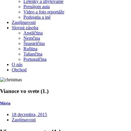
Letenky a ubytovanie
Prenájom auta
Video a foto reportáže
Podujatia a iné
Zaujímavosti
Slovná zásoba
Angličtina
Nemčina
Španielčina
Ruština
Taliančina
Portugalčina
O nás
Obchod
Vianoce vo svete (1.)
Mária
18 decembra, 2015
Zaujímavosti