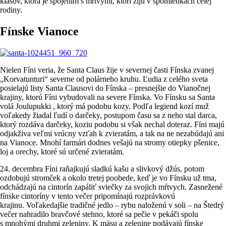
klasov, ktorá je spojením s mŕtvymi, ktorí žijú v spomienkach celej
rodiny.
Fínske Vianoce
Nielen Fíni veria, že Santa Claus žije v severnej časti Fínska zvanej
„Korvatunturi“ severne od polárneho kruhu. Ľudia z celého sveta
posielajú listy Santa Clausovi do Fínska – presnejšie do Vianočnej
krajiny, ktorú Fíni vybudovali na severe Fínska. Vo Fínsku sa Santa
volá Joulupukki , ktorý má podobu kozy. Podľa legiend kozí muž
voľakedy žiadal ľudí o darčeky, postupom času sa z neho stal darca,
ktorý rozdáva darčeky, koziu podobu si však nechal doteraz. Fíni majú
odjakživa veľmi vrúcny vzťah k zvieratám, a tak na ne nezabúdajú ani
na Vianoce. Mnohí farmári dodnes vešajú na stromy otiepky pšenice,
loj a orechy, ktoré sú určené zvieratám.
24. decembra Fíni raňajkujú sladkú kašu a slivkový džús, potom
ozdobujú stromček a okolo tretej poobede, keď je vo Fínsku už tma,
odchádzajú na cintorín zapáliť sviečky za svojich mŕtvych. Zasnežené
fínske cintoríny v tento večer pripomínajú rozprávkovú
krajinu. Voľakedajšie tradičné jedlo – rybu naloženú v soli – na Štedrý
večer nahradilo bravčové stehno, ktoré sa pečie v pekáči spolu
s mnohými druhmi zeleniny. K mäsu a zelenine podávajú fínske