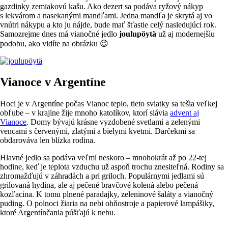
gazdinky zemiakovú kašu. Ako dezert sa podáva ryžový nákyp
s lekvárom a nasekanými mandľami. Jedna mandľa je skrytá aj vo
vnútri nákypu a kto ju nájde, bude mať šťastie celý nasledujúci rok.
Samozrejme dnes má vianočné jedlo
joulupöytä
už aj modernejšiu
podobu, ako vidíte na obrázku 😉
Vianoce v Argentíne
Hoci je v Argentíne počas Vianoc teplo, tieto sviatky sa tešia veľkej
obľube – v krajine žije mnoho katolíkov, ktorí slávia
advent aj
Vianoce
. Domy bývajú krásne vyzdobené svetlami a zelenými
vencami s červenými, zlatými a bielymi kvetmi. Darčekmi sa
obdarováva len blízka rodina.
Hlavné jedlo sa podáva veľmi neskoro – mnohokrát až po 22-tej
hodine, keď je teplota vzduchu už aspoň trochu znesiteľná. Rodiny sa
zhromažďujú v záhradách a pri griloch. Populárnymi jedlami sú
grilovaná hydina, ale aj pečené bravčové kolená alebo pečená
kozľacina. K tomu plnené paradajky, zeleninové šaláty a vianočný
puding. O polnoci žiaria na nebi ohňostroje a papierové lampášiky,
ktoré Argentínčania púšťajú k nebu.