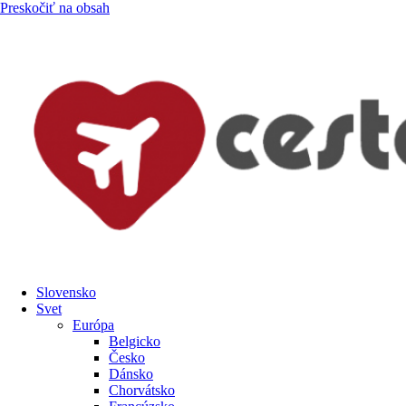
Preskočiť na obsah
Slovensko
Svet
Európa
Belgicko
Česko
Dánsko
Chorvátsko