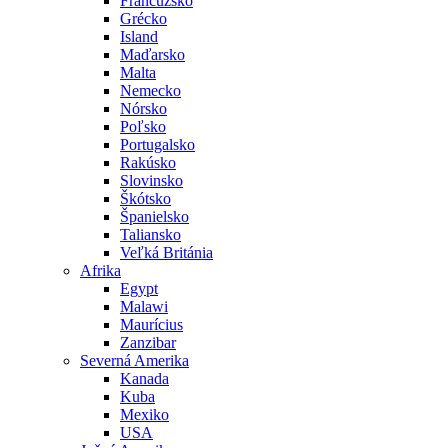
Francúzsko
Grécko
Island
Maďarsko
Malta
Nemecko
Nórsko
Poľsko
Portugalsko
Rakúsko
Slovinsko
Škótsko
Španielsko
Taliansko
Veľká Británia
Afrika
Egypt
Malawi
Maurícius
Zanzibar
Severná Amerika
Kanada
Kuba
Mexiko
USA