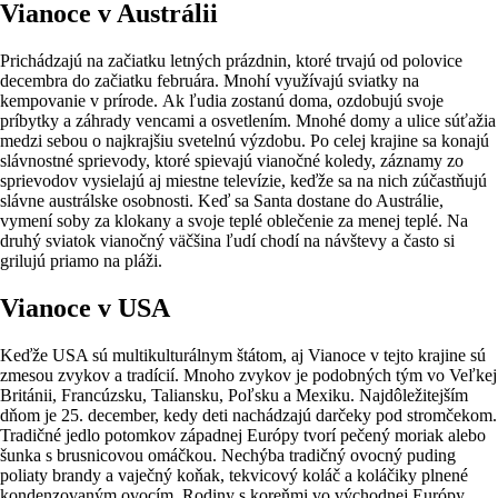
Vianoce v Austrálii
Prichádzajú na začiatku letných prázdnin, ktoré trvajú od polovice
decembra do začiatku februára. Mnohí využívajú sviatky na
kempovanie v prírode. Ak ľudia zostanú doma, ozdobujú svoje
príbytky a záhrady vencami a osvetlením. Mnohé domy a ulice súťažia
medzi sebou o najkrajšiu svetelnú výzdobu. Po celej krajine sa konajú
slávnostné sprievody, ktoré spievajú vianočné koledy, záznamy zo
sprievodov vysielajú aj miestne televízie, keďže sa na nich zúčastňujú
slávne austrálske osobnosti. Keď sa Santa dostane do Austrálie,
vymení soby za klokany a svoje teplé oblečenie za menej teplé. Na
druhý sviatok vianočný väčšina ľudí chodí na návštevy a často si
grilujú priamo na pláži.
Vianoce v USA
Keďže USA sú multikulturálnym štátom, aj Vianoce v tejto krajine sú
zmesou zvykov a tradícií. Mnoho zvykov je podobných tým vo Veľkej
Británii, Francúzsku, Taliansku, Poľsku a Mexiku. Najdôležitejším
dňom je 25. december, kedy deti nachádzajú darčeky pod stromčekom.
Tradičné jedlo potomkov západnej Európy tvorí pečený moriak alebo
šunka s brusnicovou omáčkou. Nechýba tradičný ovocný puding
poliaty brandy a vaječný koňak, tekvicový koláč a koláčiky plnené
kondenzovaným ovocím. Rodiny s koreňmi vo východnej Európy