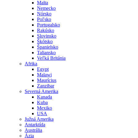
Malta
Nemecko
Nórsko
Poľsko
Portugalsko
Rakúsko
Slovinsko
Škótsko
Španielsko
Taliansko
Veľká Británia
Afrika
Egypt
Malawi
Maurícius
Zanzibar
Severná Amerika
Kanada
Kuba
Mexiko
USA
Južná Amerika
Antarktída
Austrália
Ázia