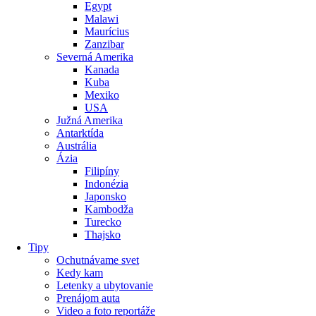
Egypt
Malawi
Maurícius
Zanzibar
Severná Amerika
Kanada
Kuba
Mexiko
USA
Južná Amerika
Antarktída
Austrália
Ázia
Filipíny
Indonézia
Japonsko
Kambodža
Turecko
Thajsko
Tipy
Ochutnávame svet
Kedy kam
Letenky a ubytovanie
Prenájom auta
Video a foto reportáže