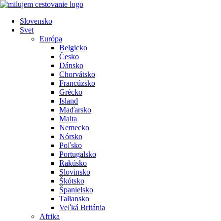
Preskočiť
na
Slovensko
obsah
Svet
Európa
Belgicko
Česko
Dánsko
Chorvátsko
Francúzsko
Grécko
Island
Maďarsko
Malta
Nemecko
Nórsko
Poľsko
Portugalsko
Rakúsko
Slovinsko
Škótsko
Španielsko
Taliansko
Veľká Británia
Afrika