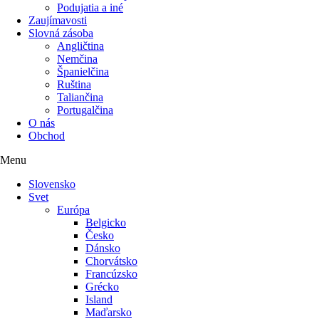
Podujatia a iné
Zaujímavosti
Slovná zásoba
Angličtina
Nemčina
Španielčina
Ruština
Taliančina
Portugalčina
O nás
Obchod
Menu
Slovensko
Svet
Európa
Belgicko
Česko
Dánsko
Chorvátsko
Francúzsko
Grécko
Island
Maďarsko