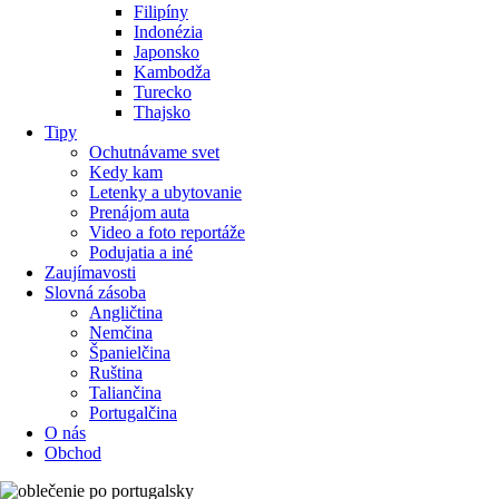
Filipíny
Indonézia
Japonsko
Kambodža
Turecko
Thajsko
Tipy
Ochutnávame svet
Kedy kam
Letenky a ubytovanie
Prenájom auta
Video a foto reportáže
Podujatia a iné
Zaujímavosti
Slovná zásoba
Angličtina
Nemčina
Španielčina
Ruština
Taliančina
Portugalčina
O nás
Obchod