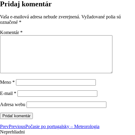
Pridaj komentár
Vaša e-mailová adresa nebude zverejnená.
Vyžadované polia sú
označené
*
Komentár
*
Meno
*
E-mail
*
Adresa webu
Prev
Previous
Počasie po portugalsky – Meteorologia
Neprehliadni