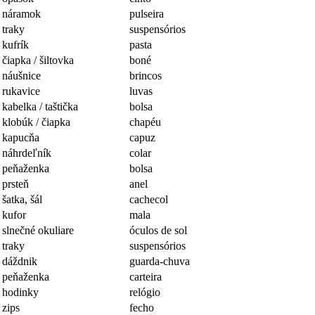
náramok
pulseira
traky
suspensórios
kufrík
pasta
čiapka / šiltovka
boné
náušnice
brincos
rukavice
luvas
kabelka / taštička
bolsa
klobúk / čiapka
chapéu
kapucňa
capuz
náhrdeľník
colar
peňaženka
bolsa
prsteň
anel
šatka, šál
cachecol
kufor
mala
slnečné okuliare
óculos de sol
traky
suspensórios
dáždnik
guarda-chuva
peňaženka
carteira
hodinky
relógio
zips
fecho