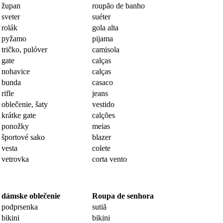
župan
roupão de banho
sveter
suéter
rolák
gola alta
pyžamo
pijama
tričko, pulóver
camisola
gate
calças
nohavice
calças
bunda
casaco
rifle
jeans
oblečenie, šaty
vestido
krátke gate
calções
ponožky
meias
športové sako
blazer
vesta
colete
vetrovka
corta vento
dámske oblečenie
Roupa de senhora
podprsenka
sutiã
bikini
bikini