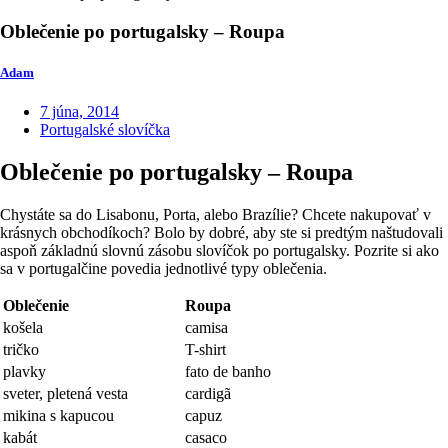
Oblečenie po portugalsky – Roupa
Adam
7 júna, 2014
Portugalské slovíčka
Oblečenie po portugalsky – Roupa
Chystáte sa do Lisabonu, Porta, alebo Brazílie? Chcete nakupovať v
krásnych obchodíkoch? Bolo by dobré, aby ste si predtým naštudovali
aspoň základnú slovnú zásobu slovíčok po portugalsky. Pozrite si ako
sa v portugalčine povedia jednotlivé typy oblečenia.
Oblečenie
Roupa
košela
camisa
tričko
T-shirt
plavky
fato de banho
sveter, pletená vesta
cardigã
mikina s kapucou
capuz
kabát
casaco