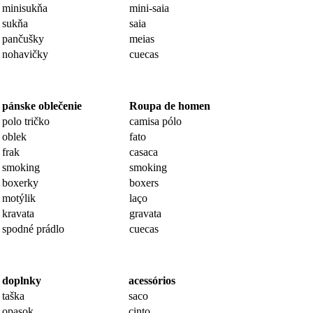
minisukňa
mini-saia
sukňa
saia
pančušky
meias
nohavičky
cuecas
pánske oblečenie
Roupa de homen
polo tričko
camisa pólo
oblek
fato
frak
casaca
smoking
smoking
boxerky
boxers
motýlik
laço
kravata
gravata
spodné prádlo
cuecas
doplnky
acessórios
taška
saco
opasok
cinto