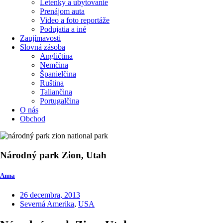
Letenky a ubytovanie
Prenájom auta
Video a foto reportáže
Podujatia a iné
Zaujímavosti
Slovná zásoba
Angličtina
Nemčina
Španielčina
Ruština
Taliančina
Portugalčina
O nás
Obchod
Národný park Zion, Utah
Anna
26 decembra, 2013
Severná Amerika
,
USA