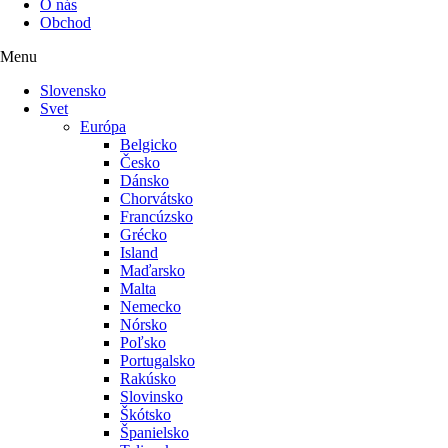
O nás
Obchod
Menu
Slovensko
Svet
Európa
Belgicko
Česko
Dánsko
Chorvátsko
Francúzsko
Grécko
Island
Maďarsko
Malta
Nemecko
Nórsko
Poľsko
Portugalsko
Rakúsko
Slovinsko
Škótsko
Španielsko