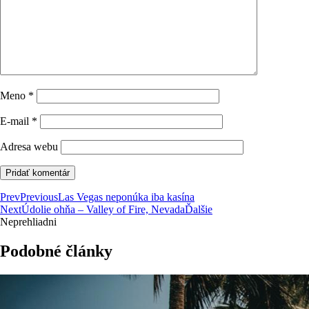
Meno
*
E-mail
*
Adresa webu
Prev
Previous
Las Vegas neponúka iba kasína
Next
Údolie ohňa – Valley of Fire, Nevada
Ďalšie
Neprehliadni
Podobné články