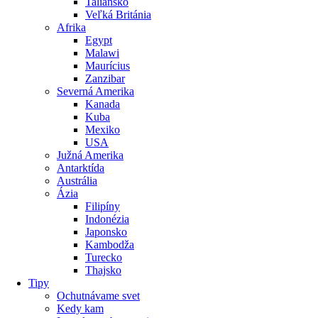
Taliansko
Veľká Británia
Afrika
Egypt
Malawi
Maurícius
Zanzibar
Severná Amerika
Kanada
Kuba
Mexiko
USA
Južná Amerika
Antarktída
Austrália
Ázia
Filipíny
Indonézia
Japonsko
Kambodža
Turecko
Thajsko
Tipy
Ochutnávame svet
Kedy kam