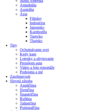
Južná Amerika
Antarktída
Austrália
Ázia
Filipíny
Indonézia
Japonsko
Kambodža
Turecko
Thajsko
Tipy
Ochutnávame svet
Kedy kam
Letenky a ubytovanie
Prenájom auta
Video a foto reportáže
Podujatia a iné
Zaujímavosti
Slovná zásoba
Angličtina
Nemčina
Španielčina
Ruština
Taliančina
Portugalčina