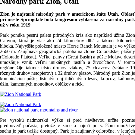
Národný park Zion, Utah
Zion je najstarší národný park v americkom štáte Utah. Oblasť
pri meste Springdale bola kongresom vyhlásená za národný park
už v roku 1919.
Park ponúka pestrú paletu prírodných krás ako napríklad úžinu Zion
Canyon, ktorá je viac ako 24 kilometrov dlhá a takmer kilometer
hlboká. Najvyššie položené miesto Horse Ranch Mountain je vo výške
2660 m. Zaujímavá geografická poloha na zlome Coloradskej plošiny
(Colorado Plateau), Veľkej panvy (Great Basin) a púšte Mojave desert
umožňuje vznik veľmi unikátnych rastlín a živočíchov. V tomto
regióne žije takmer tristo druhov vtákov, 75 cicavcov (vrátane 19
rôznych druhov netopierov) a 32 druhov plazov. Národný park Zion je
kombináciou púšte, listnatých aj ihličnatých lesov, kopcov, kaňonov,
úžin, kamenných monolitov, oblúkov a riek.
Pre vysokú nadmorskú výšku si pred návštevou určite pozrite
predpoveď počasia, pretože v zime a najmä pri väčšom množstve
snehu je park ťažšie dostupný. Park je zaujímavý celoročne, v letných