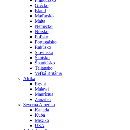
Francúzsko
Grécko
Island
Maďarsko
Malta
Nemecko
Nórsko
Poľsko
Portugalsko
Rakúsko
Slovinsko
Škótsko
Španielsko
Taliansko
Veľká Británia
Afrika
Egypt
Malawi
Maurícius
Zanzibar
Severná Amerika
Kanada
Kuba
Mexiko
USA