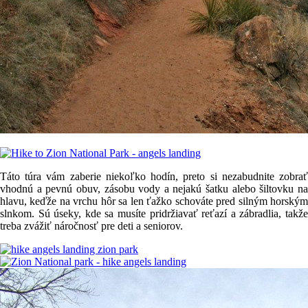
Táto túra vám zaberie niekoľko hodín, preto si nezabudnite zobrať
vhodnú a pevnú obuv, zásobu vody a nejakú šatku alebo šiltovku na
hlavu, keďže na vrchu hôr sa len ťažko schováte pred silným horským
slnkom. Sú úseky, kde sa musíte pridržiavať reťazí a zábradlia, takže
treba zvážiť náročnosť pre deti a seniorov.