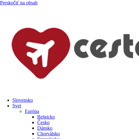
Preskočiť na obsah
Slovensko
Svet
Európa
Belgicko
Česko
Dánsko
Chorvátsko