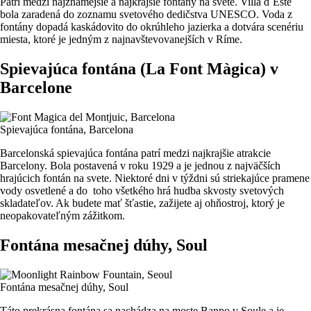
Patrí medzi najznámejšie a najkrajšie fontány na svete. Villa d´Este
bola zaradená do zoznamu svetového dedičstva UNESCO. Voda z
fontány dopadá kaskádovito do okrúhleho jazierka a dotvára scenériu
miesta, ktoré je jedným z najnavštevovanejších v Ríme.
Spievajúca fontána (La Font Màgica) v
Barcelone
Spievajúca fontána, Barcelona
Barcelonská spievajúca fontána patrí medzi najkrajšie atrakcie
Barcelony. Bola postavená v roku 1929 a je jednou z najväčších
hrajúcich fontán na svete. Niektoré dni v týždni sú striekajúce pramene
vody osvetlené a do toho všetkého hrá hudba skvosty svetových
skladateľov. Ak budete mať šťastie, zažijete aj ohňostroj, ktorý je
neopakovateľným zážitkom.
Fontána mesačnej dúhy, Soul
Fontána mesačnej dúhy, Soul
Táto prekrásna fontána sa nachádza na moste Banpo v Soule a je