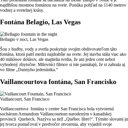
najdlhšou mostnou fontánou na svete. Ponúka pohľad na 1140 metrov
vodnej a svetelnej krásy.
Fontána Belagio, Las Vegas
Bellagio v noci, Las Vegas
Šou z hudby, vody a svetla poskytuje svojim obdivovateľom táto
fontána, ktorá patrí medzi najdrahšie na svete. Jej stavba stála viac ako
40 miliónov dolárov, ale majitelia tvrdia, že ani jeden cent nebol
vyhodený zbytočne. Milovníci filmov si iste pamätajú, že si zahrala aj
vo filme „Dannyho jedenástka.“
Vaillancourtova fontána, San Francisko
Vaillancourt, San Francisco
Vaillancourtova fontána v centre San Francisca bola vytvorená
sochárom Armandom Vaillancourtom narodeným v kanadskej
provincii Quebeck. Nazýva sa tiež „Québec libre!“. Týmito slovami ju
jej tvorca pomaľoval v predvečer otvorenia, aby vyjadril svoje