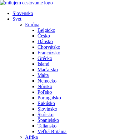
Preskočiť
na
Slovensko
obsah
Svet
Európa
Belgicko
Česko
Dánsko
Chorvátsko
Francúzsko
Grécko
Island
Maďarsko
Malta
Nemecko
Nórsko
Poľsko
Portugalsko
Rakúsko
Slovinsko
Škótsko
Španielsko
Taliansko
Veľká Británia
Afrika