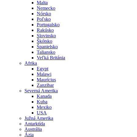
Malta
Nemecko
Nórsko
Poľsko
Portugalsko
Rakúsko
Slovinsko
Škótsko
Španielsko
Taliansko
Veľká Británia
Afrika
Egypt
Malawi
Maurícius
Zanzibar
Severná Amerika
Kanada
Kuba
Mexiko
USA
Južná Amerika
Antarktída
Austrália
Ázia