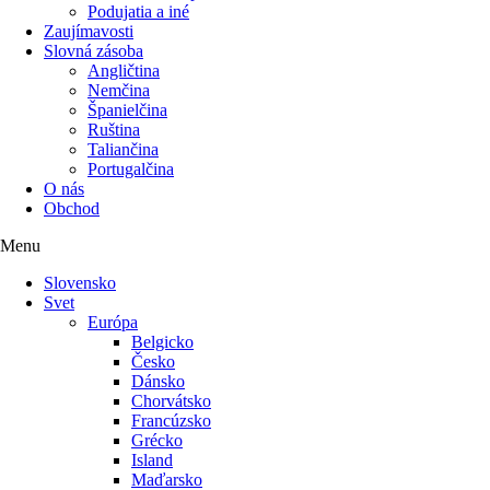
Podujatia a iné
Zaujímavosti
Slovná zásoba
Angličtina
Nemčina
Španielčina
Ruština
Taliančina
Portugalčina
O nás
Obchod
Menu
Slovensko
Svet
Európa
Belgicko
Česko
Dánsko
Chorvátsko
Francúzsko
Grécko
Island
Maďarsko