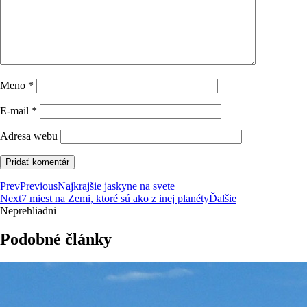
Meno
*
E-mail
*
Adresa webu
Prev
Previous
Najkrajšie jaskyne na svete
Next
7 miest na Zemi, ktoré sú ako z inej planéty
Ďalšie
Neprehliadni
Podobné články