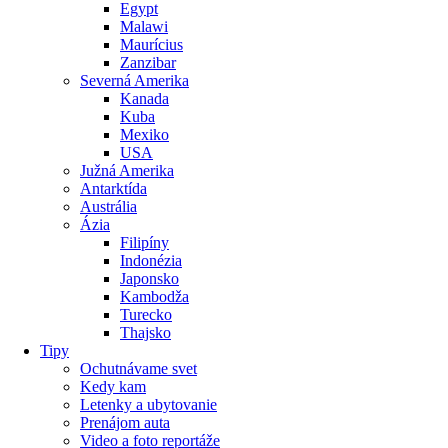
Egypt
Malawi
Maurícius
Zanzibar
Severná Amerika
Kanada
Kuba
Mexiko
USA
Južná Amerika
Antarktída
Austrália
Ázia
Filipíny
Indonézia
Japonsko
Kambodža
Turecko
Thajsko
Tipy
Ochutnávame svet
Kedy kam
Letenky a ubytovanie
Prenájom auta
Video a foto reportáže