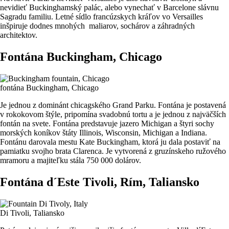
nevidieť Buckinghamský palác, alebo vynechať v Barcelone slávnu
Sagradu familiu. Letné sídlo francúzskych kráľov vo Versailles
inšpiruje dodnes mnohých maliarov, sochárov a záhradných
architektov.
Fontána Buckingham, Chicago
fontána Buckingham, Chicago
Je jednou z dominánt chicagského Grand Parku. Fontána je postavená
v rokokovom štýle, pripomína svadobnú tortu a je jednou z najväčších
fontán na svete. Fontána predstavuje jazero Michigan a štyri sochy
morských koníkov štáty Illinois, Wisconsin, Michigan a Indiana.
Fontánu darovala mestu Kate Buckingham, ktorá ju dala postaviť na
pamiatku svojho brata Clarenca. Je vytvorená z gruzínskeho ružového
mramoru a majiteľku stála 750 000 dolárov.
Fontána d´Este Tivoli, Rím, Taliansko
Di Tivoli, Taliansko