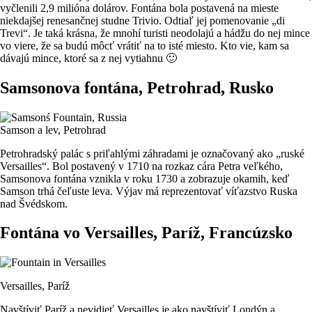
vyčlenili 2,9 milióna dolárov. Fontána bola postavená na mieste
niekdajšej renesančnej studne Trivio. Odtiaľ jej pomenovanie „di
Trevi“. Je taká krásna, že mnohí turisti neodolajú a hádžu do nej mince
vo viere, že sa budú môcť vrátiť na to isté miesto. Kto vie, kam sa
dávajú mince, ktoré sa z nej vytiahnu 🙂
Samsonova fontána, Petrohrad, Rusko
Samson a lev, Petrohrad
Petrohradský palác s priľahlými záhradami je označovaný ako „ruské
Versailles“. Bol postavený v 1710 na rozkaz cára Petra veľkého,
Samsonova fontána vznikla v roku 1730 a zobrazuje okamih, keď
Samson trhá čeľuste leva. Výjav má reprezentovať víťazstvo Ruska
nad Švédskom.
Fontána vo Versailles, Paríž, Francúzsko
Versailles, Paríž
Navštíviť Paríž a nevidieť Versailles je ako navštíviť Londýn a