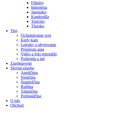
Filipíny
Indonézia
Japonsko
Kambodža
Turecko
Thajsko
Tipy
Ochutnávame svet
Kedy kam
Letenky a ubytovanie
Prenájom auta
Video a foto reportáže
Podujatia a iné
Zaujímavosti
Slovná zásoba
Angličtina
Nemčina
Španielčina
Ruština
Taliančina
Portugalčina
O nás
Obchod