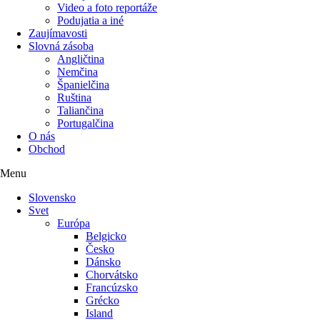
Video a foto reportáže
Podujatia a iné
Zaujímavosti
Slovná zásoba
Angličtina
Nemčina
Španielčina
Ruština
Taliančina
Portugalčina
O nás
Obchod
Menu
Slovensko
Svet
Európa
Belgicko
Česko
Dánsko
Chorvátsko
Francúzsko
Grécko
Island