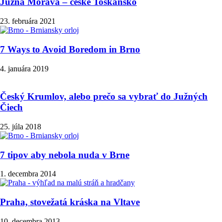
Južná Morava – české Toskánsko
23. februára 2021
7 Ways to Avoid Boredom in Brno
4. januára 2019
Český Krumlov, alebo prečo sa vybrať do Južných
Čiech
25. júla 2018
7 tipov aby nebola nuda v Brne
1. decembra 2014
Praha, stovežatá kráska na Vltave
10. decembra 2013