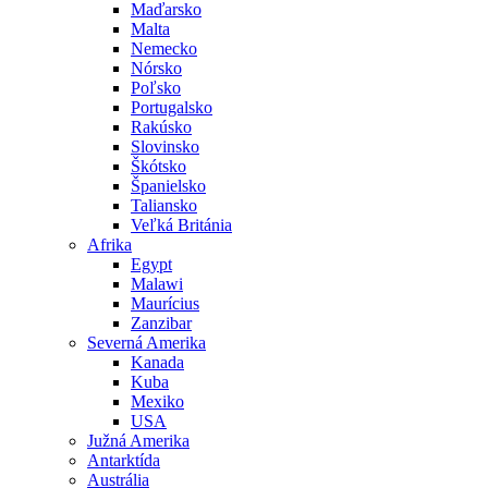
Maďarsko
Malta
Nemecko
Nórsko
Poľsko
Portugalsko
Rakúsko
Slovinsko
Škótsko
Španielsko
Taliansko
Veľká Británia
Afrika
Egypt
Malawi
Maurícius
Zanzibar
Severná Amerika
Kanada
Kuba
Mexiko
USA
Južná Amerika
Antarktída
Austrália