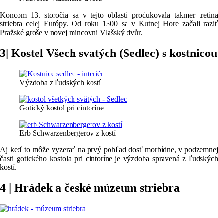
Koncom 13. storočia sa v tejto oblasti produkovala takmer tretina
striebra celej Európy. Od roku 1300 sa v Kutnej Hore začali raziť
Pražské groše v novej mincovni Vlašský dvůr.
3| Kostel Všech svatých (Sedlec) s kostnicou
Výzdoba z ľudských kostí
Gotický kostol pri cintoríne
Erb Schwarzenbergerov z kostí
Aj keď to môže vyzerať na prvý pohľad dosť morbídne, v podzemnej
časti gotického kostola pri cintoríne je výzdoba spravená z ľudských
kostí.
4 | Hrádek a české múzeum striebra