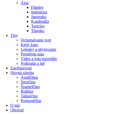
Ázia
Filipíny
Indonézia
Japonsko
Kambodža
Turecko
Thajsko
Tipy
Ochutnávame svet
Kedy kam
Letenky a ubytovanie
Prenájom auta
Video a foto reportáže
Podujatia a iné
Zaujímavosti
Slovná zásoba
Angličtina
Nemčina
Španielčina
Ruština
Taliančina
Portugalčina
O nás
Obchod