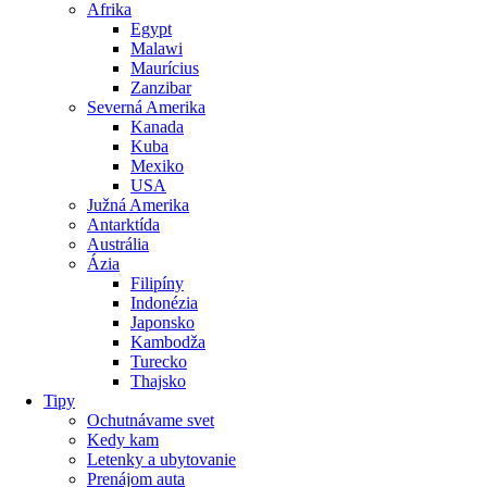
Afrika
Egypt
Malawi
Maurícius
Zanzibar
Severná Amerika
Kanada
Kuba
Mexiko
USA
Južná Amerika
Antarktída
Austrália
Ázia
Filipíny
Indonézia
Japonsko
Kambodža
Turecko
Thajsko
Tipy
Ochutnávame svet
Kedy kam
Letenky a ubytovanie
Prenájom auta