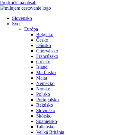
Preskočiť na obsah
Slovensko
Svet
Európa
Belgicko
Česko
Dánsko
Chorvátsko
Francúzsko
Grécko
Island
Maďarsko
Malta
Nemecko
Nórsko
Poľsko
Portugalsko
Rakúsko
Slovinsko
Škótsko
Španielsko
Taliansko
Veľká Británia