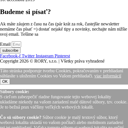
Budeme si písať?
Ak máte záujem z času na čas (pár krát za rok, častejšie newsletter
nemáme čas písať =) dostať nejaké tipy a novinky, nechajte nám nižšie
svoj email. Tešíme sa
Email
subscribe
Facebook-f
Twitter
Instagram
Pinterest
Copyright 2026 © RORY, s.r.o. | Všetky práva vyhradené
Táto stránka podporuje tvorbu Cookies, pokračovaním v prehliadaní
súhlasíte s uložením Cookies vo Vašom prehliadači.
viac informácií
OK
Súbory cookie:
S cieľom zabezpečiť riadne fungovanie tejto webovej lokality
ukladáme niekedy na vašom zariadení malé dátové súbory, tzv. cookie.
Je to bežná prax väčšiny veľkých webových lokalít.
Čo sú súbory cookie?
Súbor cookie je malý textový súbor, ktorý
webová lokalita ukladá vo vašom počítači alebo mobilnom zariadení
pri jej prehliadaní. Vďaka tomuto súboru si webová lokalita na určitý