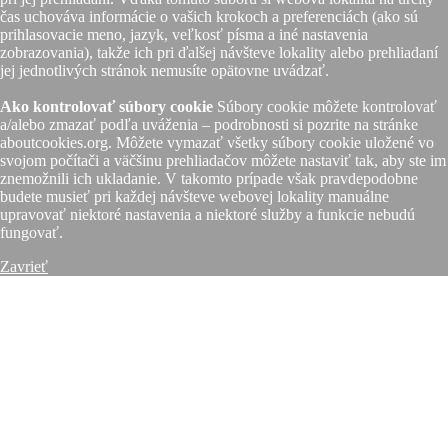
čas uchováva informácie o vašich krokoch a preferenciách (ako sú
prihlasovacie meno, jazyk, veľkosť písma a iné nastavenia
zobrazovania), takže ich pri ďalšej návšteve lokality alebo prehliadaní
jej jednotlivých stránok nemusíte opätovne uvádzať.
Ako kontrolovať súbory cookie
Súbory cookie môžete kontrolovať
a/alebo zmazať podľa uváženia – podrobnosti si pozrite na stránke
aboutcookies.org. Môžete vymazať všetky súbory cookie uložené vo
svojom počítači a väčšinu prehliadačov môžete nastaviť tak, aby ste im
znemožnili ich ukladanie. V takomto prípade však pravdepodobne
budete musieť pri každej návšteve webovej lokality manuálne
upravovať niektoré nastavenia a niektoré služby a funkcie nebudú
fungovať.
Zavrieť