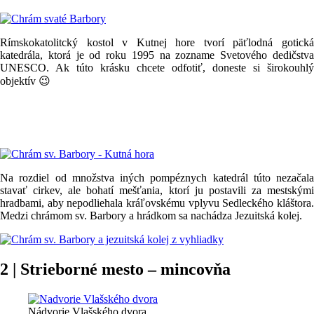
Rímskokatolitcký kostol v Kutnej hore tvorí päťlodná gotická
katedrála, ktorá je od roku 1995 na zozname Svetového dedičstva
UNESCO. Ak túto krásku chcete odfotiť, doneste si širokouhlý
objektív 😉
Na rozdiel od množstva iných pompéznych katedrál túto nezačala
stavať cirkev, ale bohatí mešťania, ktorí ju postavili za mestskými
hradbami, aby nepodliehala kráľovskému vplyvu Sedleckého kláštora.
Medzi chrámom sv. Barbory a hrádkom sa nachádza Jezuitská kolej.
2 | Strieborné mesto – mincovňa
Nádvorie Vlašského dvora