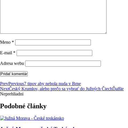
Meno
*
E-mail
*
Adresa webu
Prev
Previous
7 tipov aby nebola nuda v Brne
Next
Český Krumlov, alebo prečo sa vybrať do Južných Čiech
Ďalšie
Neprehliadni
Podobné články