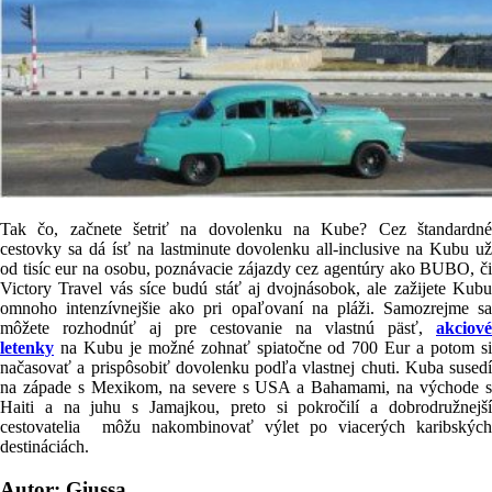
Tak čo, začnete šetriť na dovolenku na Kube? Cez štandardné
cestovky sa dá ísť na lastminute dovolenku all-inclusive na Kubu už
od tisíc eur na osobu, poznávacie zájazdy cez agentúry ako BUBO, či
Victory Travel vás síce budú stáť aj dvojnásobok, ale zažijete Kubu
omnoho intenzívnejšie ako pri opaľovaní na pláži. Samozrejme sa
môžete rozhodnúť aj pre cestovanie na vlastnú päsť,
akciové
letenky
na Kubu je možné zohnať spiatočne od 700 Eur a potom si
načasovať a prispôsobiť dovolenku podľa vlastnej chuti. Kuba susedí
na západe s Mexikom, na severe s USA a Bahamami, na východe s
Haiti a na juhu s Jamajkou, preto si pokročilí a dobrodružnejší
cestovatelia môžu nakombinovať výlet po viacerých karibských
destináciách.
Autor: Giussa