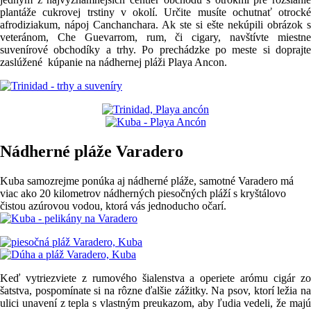
plantáže cukrovej trstiny v okolí. Určite musíte ochutnať otrocké
afrodiziakum, nápoj Canchanchara. Ak ste si ešte nekúpili obrázok s
veteránom, Che Guevarrom, rum, či cigary, navštívte miestne
suvenírové obchodíky a trhy. Po prechádzke po meste si doprajte
zaslúžené kúpanie na nádhernej pláži Playa Ancon.
Nádherné pláže Varadero
Kuba samozrejme ponúka aj nádherné pláže, samotné Varadero má
viac ako 20 kilometrov nádherných piesočných pláží s kryštálovo
čistou azúrovou vodou, ktorá vás jednoducho očarí.
Keď vytriezviete z rumového šialenstva a operiete arómu cigár zo
šatstva, pospomínate si na rôzne ďalšie zážitky. Na psov, ktorí ležia na
ulici unavení z tepla s vlastným preukazom, aby ľudia vedeli, že majú