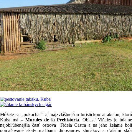
Môžete sa „pokochať“ aj najzvláštnejšou turistickou atrakciou, ktorú
Kuba má –
Murales de la Prehistoria
. Oblasť Viňales je údajn
najobľúbenejšia časť ostrova Fidela Castra a na jeho želanie boli
pomaľované skaly maľbami dinosaurov, slimákov a ďalšími skôr