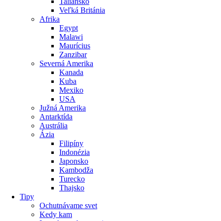
Taliansko
Veľká Británia
Afrika
Egypt
Malawi
Maurícius
Zanzibar
Severná Amerika
Kanada
Kuba
Mexiko
USA
Južná Amerika
Antarktída
Austrália
Ázia
Filipíny
Indonézia
Japonsko
Kambodža
Turecko
Thajsko
Tipy
Ochutnávame svet
Kedy kam