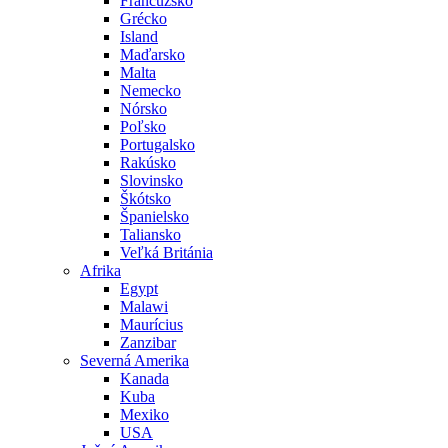
Francúzsko
Grécko
Island
Maďarsko
Malta
Nemecko
Nórsko
Poľsko
Portugalsko
Rakúsko
Slovinsko
Škótsko
Španielsko
Taliansko
Veľká Británia
Afrika
Egypt
Malawi
Maurícius
Zanzibar
Severná Amerika
Kanada
Kuba
Mexiko
USA