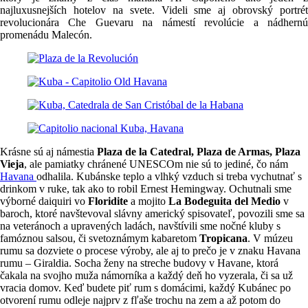
najluxusnejších hotelov na svete. Videli sme aj obrovský portrét
revolucionára Che Guevaru na námestí revolúcie a nádhernú
promenádu Malecón.
Krásne sú aj námestia
Plaza de la Catedral, Plaza de Armas, Plaza
Vieja
, ale pamiatky chránené UNESCOm nie sú to jediné, čo nám
Havana
odhalila. Kubánske teplo a vlhký vzduch si treba vychutnať s
drinkom v ruke, tak ako to robil Ernest Hemingway. Ochutnali sme
výborné daiquiri vo
Floridite
a mojito
La Bodeguita del Medio
v
baroch, ktoré navštevoval slávny americký spisovateľ, povozili sme sa
na veteránoch a upravených ladách, navštívili sme nočné kluby s
famóznou salsou, či svetoznámym kabaretom
Tropicana
. V múzeu
rumu sa dozviete o procese výroby, ale aj to prečo je v znaku Havana
rumu – Giraldia. Socha ženy na streche budovy v Havane, ktorá
čakala na svojho muža námorníka a každý deň ho vyzerala, či sa už
vracia domov. Keď budete piť rum s domácimi, každý Kubánec po
otvorení rumu odleje najprv z fľaše trochu na zem a až potom do