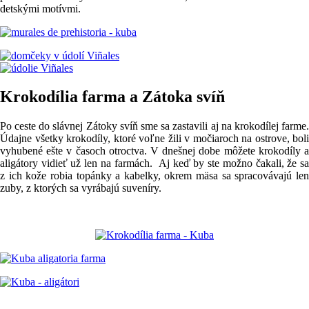
detskými motívmi.
Krokodília farma a Zátoka svíň
Po ceste do slávnej Zátoky svíň sme sa zastavili aj na krokodílej farme.
Údajne všetky krokodíly, ktoré voľne žili v močiaroch na ostrove, boli
vyhubené ešte v časoch otroctva. V dnešnej dobe môžete krokodíly a
aligátory vidieť už len na farmách. Aj keď by ste možno čakali, že sa
z ich kože robia topánky a kabelky, okrem mäsa sa spracovávajú len
zuby, z ktorých sa vyrábajú suveníry.