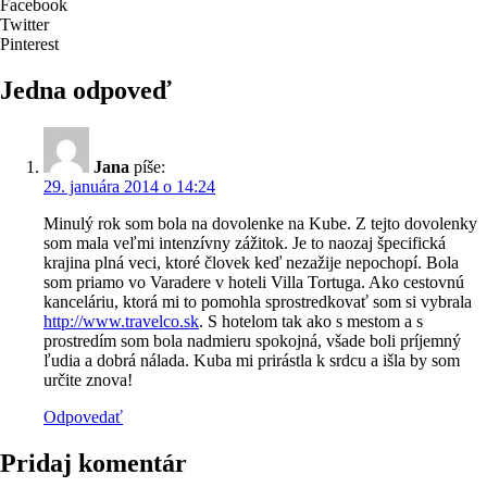
Facebook
Twitter
Pinterest
Jedna odpoveď
Jana
píše:
29. januára 2014 o 14:24
Minulý rok som bola na dovolenke na Kube. Z tejto dovolenky
som mala veľmi intenzívny zážitok. Je to naozaj špecifická
krajina plná veci, ktoré človek keď nezažije nepochopí. Bola
som priamo vo Varadere v hoteli Villa Tortuga. Ako cestovnú
kanceláriu, ktorá mi to pomohla sprostredkovať som si vybrala
http://www.travelco.sk
. S hotelom tak ako s mestom a s
prostredím som bola nadmieru spokojná, všade boli príjemný
ľudia a dobrá nálada. Kuba mi prirástla k srdcu a išla by som
určite znova!
Odpovedať
Pridaj komentár