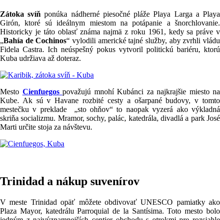
Zátoka svíň
ponúka nádherné piesočné pláže Playa Larga a Play
Girón, ktoré sú ideálnym miestom na potápanie a šnorchlovanie.
Historicky je táto oblasť známa najmä z roku 1961, kedy sa práve v
„
Bahía de Cochinos
“ vylodili americké tajné služby, aby zvrhli vlád
Fidela Castra. Ich neúspešný pokus vytvoril politickú bariéru, ktorú
Kuba udržiava až doteraz.
Mesto
Cienfuegos
považujú mnohí Kubánci za najkrajšie miesto na
Kube. Ak sú v Havane rozbité cesty a ošarpané budovy, v tomto
mestečku v preklade „sto ohňov“ to naopak vyzerá ako výkladná
skriňa socializmu. Mramor, sochy, palác, katedrála, divadlá a park José
Marti určite stoja za návštevu.
Trinidad a nákup suvenírov
V meste Trinidad opäť môžete obdivovať UNESCO pamiatky ako
Plaza Mayor, katedrálu Parroquial de la Santísima. Toto mesto bolo
jedným z najvýznamnejších centier obchodu s otrokmi pre rozsiahle