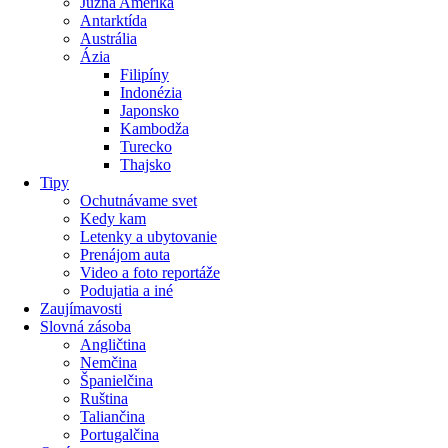
Južná Amerika
Antarktída
Austrália
Ázia
Filipíny
Indonézia
Japonsko
Kambodža
Turecko
Thajsko
Tipy
Ochutnávame svet
Kedy kam
Letenky a ubytovanie
Prenájom auta
Video a foto reportáže
Podujatia a iné
Zaujímavosti
Slovná zásoba
Angličtina
Nemčina
Španielčina
Ruština
Taliančina
Portugalčina