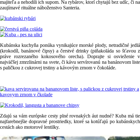
majiteľa a nehodili ich supom. Na rybárov, ktorí chytajú bez udíc, či na
zaujímavé rituálne náboženstvo Santeria.
Kubánska kuchyňa ponúka vynikajúce morské plody, netradičné jedlá
(krokodíl, banánové čipsy) a čerstvé drinky (piňakoláda so šťavou z
práve rozrezaného kokosového orecha). Doprajte si osvieženie v
najväčšej zmrzlinárni na svete, či kávu servírovanú na banánovom liste
s paličkou z cukrovej trstiny a kávovým zrnom v čokoláde.
Zdajú sa vám európske cesty plné rovnakých áut nudné? Kuba má tie
najfarebnejšie dopravné prostriedky, ktoré sa kotúľajú po kubánskych
cestách ako motorové lentilky.