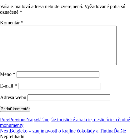
Vaša e-mailová adresa nebude zverejnená.
Vyžadované polia sú
označené
*
Komentár
*
Meno
*
E-mail
*
Adresa webu
Prev
Previous
Najzvláštnejšie turistické atrakcie, destinácie a čudné
monumenty
Next
Belgicko – zaujímavosti o krajine čokolády a Tintina
Ďalšie
Neprehliadni