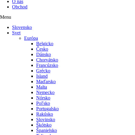
O nás
Obchod
Menu
Slovensko
Svet
Európa
Belgicko
Česko
Dánsko
Chorvátsko
Francúzsko
Grécko
Island
Maďarsko
Malta
Nemecko
Nórsko
Poľsko
Portugalsko
Rakúsko
Slovinsko
Škótsko
Španielsko