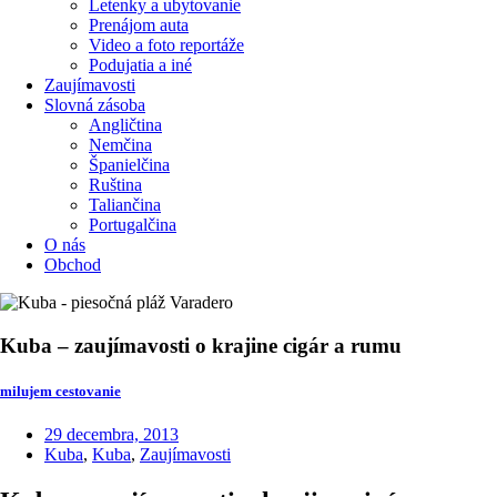
Letenky a ubytovanie
Prenájom auta
Video a foto reportáže
Podujatia a iné
Zaujímavosti
Slovná zásoba
Angličtina
Nemčina
Španielčina
Ruština
Taliančina
Portugalčina
O nás
Obchod
Kuba – zaujímavosti o krajine cigár a rumu
milujem cestovanie
29 decembra, 2013
Kuba
,
Kuba
,
Zaujímavosti