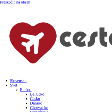
Preskočiť na obsah
Slovensko
Svet
Európa
Belgicko
Česko
Dánsko
Chorvátsko