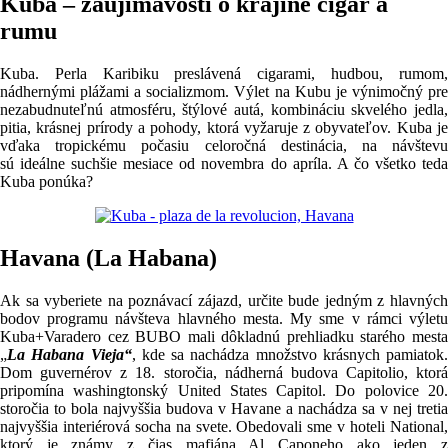
Kuba – zaujímavosti o krajine cigár a
rumu
Kuba. Perla Karibiku preslávená cigarami, hudbou, rumom,
nádhernými plážami a socializmom. Výlet na Kubu je výnimočný pre
nezabudnuteľnú atmosféru, štýlové autá, kombináciu skvelého jedla,
pitia, krásnej prírody a pohody, ktorá vyžaruje z obyvateľov. Kuba je
vďaka tropickému počasiu celoročná destinácia, na návštevu
sú ideálne suchšie mesiace od novembra do apríla. A čo všetko teda
Kuba ponúka?
Havana (La Habana)
Ak sa vyberiete na poznávací zájazd, určite bude jedným z hlavných
bodov programu návšteva hlavného mesta. My sme v rámci výletu
Kuba+Varadero cez BUBO mali dôkladnú prehliadku starého mesta
„
La Habana Vieja“
, kde sa nachádza množstvo krásnych pamiatok.
Dom guvernérov z 18. storočia, nádherná budova Capitolio, ktorá
pripomína washingtonský United States Capitol. Do polovice 20.
storočia to bola najvyššia budova v Havane a nachádza sa v nej tretia
najvyššia interiérová socha na svete. Obedovali sme v hoteli National,
ktorý je známy z čias mafiána Al Caponeho ako jeden z