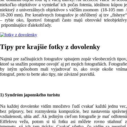
niekoľko objektívov a vymieňať ich počas fotenia, ideálnou kúpou je
niektorý z univerzálnych objektívov s väčším zoomom (18-105 mm /
18-200 mm). Pre kreatívnych fotografov je obľúbený aj tzv „fisheye“
– rybie oko, športoví fotografi často majú obrovské teleobjektívy
pripomínajúce ďalekohľady.
Tipy pre krajšie fotky z dovolenky
Najmä pre začínajúcich fotografov spisujem zopár všeobecných tipov,
ktoré sa snažím postupne osvojiť aj pri mojich fotografiách. Fotografie
by istým spôsobom mali vyjadrovať to, ako svoje okolie vníma
fotograf, preto to berte ako tipy, nie záväzné pravidlá.
1) Syndróm japonského turistu
Na každej dovolenke vidím množstvo ľudí cvakať každú jednu vec,
bez prípravy, bez rozmyslenia kompozície, bez nastavenia správnej
vzdialenosti, uhla atď. Ak jediným cieľom fotografie je mať odfotenú
Eiffelovu vežu, potom si tú fotku asi môžete rovno stiahnuť z
internetu, sú ich tam tisícky. Cvakať všetko, čo vidíte sa neoplatí.