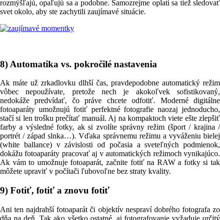
rozmýšľajú, opaľujú sa a podobne. Samozrejme oplatí sa tiež sledovať
svet okolo, aby ste zachytili zaujímavé situácie.
8) Automatika vs. pokročilé nastavenia
Ak máte už zrkadlovku dlhší čas, pravdepodobne automatický režim
vôbec nepoužívate, pretože nech je akokoľvek sofistikovaný,
nedokáže predvídať, čo práve chcete odfotiť. Moderné digitálne
fotoaparáty umožnujú fotiť perfektné fotografie naozaj jednoducho,
stačí si len trošku prečítať manuál. Aj na kompaktoch viete ešte zlepšiť
farby a výsledné fotky, ak si zvolíte správny režim (šport / krajina /
portrét / západ slnka…). Vďaka správnemu režimu a vyváženiu bielej
(white ballance) v závislosti od počasia a sveteľných podmienok,
dokážu fotoaparáty pracovať aj v automatických režimoch vynikajúco.
Ak vám to umožnuje fotoaparát, začnite fotiť na RAW a fotky si tak
môžete upraviť v počítači ľubovoľne bez straty kvality.
9) Fotiť, fotiť a znovu fotiť
Ani ten najdrahší fotoaparát či objektív nespraví dobrého fotografa zo
dňa na deň. Tak ako všetko ostatné, aj fotografovanie vyžaduje určitý