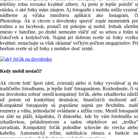
telefóny robia rovnako kvalitné zábery. Aj preto je lepšie položiť si
otázku, o aké fotky mám záujem. Aj fotografie z mobilu môžu vyzerať
nádherne aj vďaka množstvu aplikácii ako Instagram, či
Photoshop. Ak si chcem z dovolenky spraviť zopár momentiek pre
rodinu a na facebook, postačí mi pokojne aj mobil. Jednak ušetrím
miesto v batožine, po druhé nemusím vláčiť nič so sebou a fotím si
čokoľvek a kedykoľvek. Najmä pri dobrom svetle sú fotky vcelku
kvalitné, nenachajte sa však oklamať veľkým počtom megapixelov. Pri
horšom svetle sú už fotky z mobilov dosť zrnité.
Kedy mobil nestačí?
Ak chcete fotiť šport (deti, zvieratá) alebo si fotky vyvolávať aj do
tradičného fotoalbumu, je lepšie fotiť fotoaparátom. Rozhodnutie, či si
na dovolenku zobrať menší kompaktný foťák, alebo zrkadlovku záleží
už potom od konkrétnej destinácie, finančných možností atď.
Kompaktné fotoaparáty sú populárne najmä pre flexibilitu, malé
rozmery a váhu, jednoduché ovládanie a nižšiu cenu. Menší fotoaparát
sa zíde na pláži, kúpalisku, či diskotéke, kde by vám fotobrašňa so
zrkadlovkou, príslušenstvom a sadou objektívov asi „trošku“
zavadzala. Kompaktný foťák pohodlne schováte do vrecka alebo
kabelky. Automatický režim, stabilizácia obrazu a funkcie na