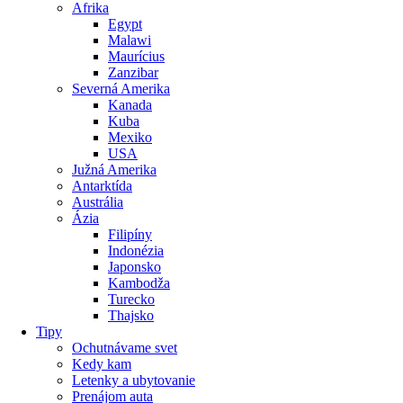
Afrika
Egypt
Malawi
Maurícius
Zanzibar
Severná Amerika
Kanada
Kuba
Mexiko
USA
Južná Amerika
Antarktída
Austrália
Ázia
Filipíny
Indonézia
Japonsko
Kambodža
Turecko
Thajsko
Tipy
Ochutnávame svet
Kedy kam
Letenky a ubytovanie
Prenájom auta