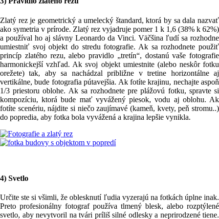
3) Pravidlo zlatého rezu
Zlatý rez je geometrický a umelecký štandard, ktorá by sa dala nazvať
ako symetria v prírode. Zlatý rez vyjadruje pomer 1 k 1,6 (38% k 62%)
a používal ho aj slávny Leonardo da Vinci. Väčšina ľudí sa rozhodne
umiestniť svoj objekt do stredu fotografie. Ak sa rozhodnete použiť
princíp zlatého rezu, alebo pravidlo „tretín“, dostanú vaše fotografie
harmonickejší vzhľad. Ak svoj objekt umiestnite (alebo neskôr fotku
orežete) tak, aby sa nachádzal približne v tretine horizontálne aj
vertikálne, bude fotografia pútavejšia. Ak fotíte krajinu, nechajte aspoň
1/3 priestoru oblohe. Ak sa rozhodnete pre plážovú fotku, spravte si
kompozíciu, ktorá bude mať vyvážený piesok, vodu aj oblohu. Ak
fotíte scenériu, nájdite si niečo zaujímavé (kameň, kvety, peň stromu..)
do popredia, aby fotka bola vyvážená a krajina lepšie vynikla.
4) Svetlo
Určite ste si všimli, že oblesknutí ľudia vyzerajú na fotkách úplne inak.
Preto profesionálny fotograf používa tlmený blesk, alebo rozptýlené
svetlo, aby nevytvoril na tvári príliš silné odlesky a neprirodzené tiene.