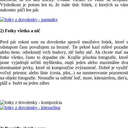
Výsledkom je potom len to, že máte tisíc fotiek, z ktorých sa vám
nakoniec páči len pár.
2) Fotky všetko a nič
Pred pár rokmi som na dovolenke spravil množstvo fotiek, ktoré s
odstupom času považujem za hrozné. Tie pekné kazí rušivé pozadie
alebo tiene, odseknutý vrch budovy, zlé farby atď. Ak chcete mať na
fotke všetko, často to dopadne zle. Krajšie pôsobia fotografie, ktoré
jasne vyjadrujú určitú myšlienku, majú jeden alebo maximálne dva
dominantné prvky, ktoré sú kompozične zvýraznené. Dobré je využiť
voľný priestor, alebo línie (cesta, plot,..) na nasmerovanie pozornosti
na objekt fotografie. Nesnažte sa odfotiť loď, more, kitesurefera, dieťa,
pláž a bufet na jeden záber.