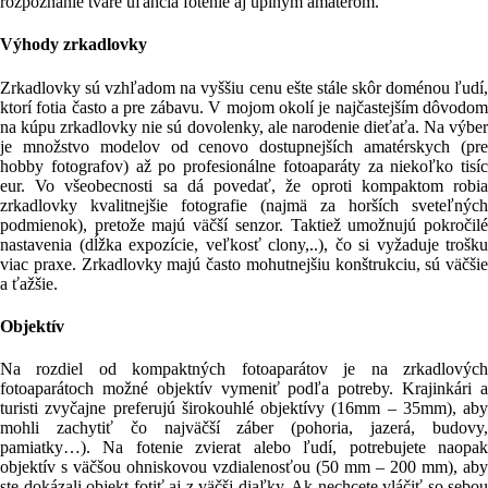
rozpoznanie tváre uľahčia fotenie aj úplným amatérom.
Výhody zrkadlovky
Zrkadlovky sú vzhľadom na vyššiu cenu ešte stále skôr doménou ľudí,
ktorí fotia často a pre zábavu. V mojom okolí je najčastejším dôvodom
na kúpu zrkadlovky nie sú dovolenky, ale narodenie dieťaťa. Na výber
je množstvo modelov od cenovo dostupnejších amatérskych (pre
hobby fotografov) až po profesionálne fotoaparáty za niekoľko tisíc
eur. Vo všeobecnosti sa dá povedať, že oproti kompaktom robia
zrkadlovky kvalitnejšie fotografie (najmä za horších sveteľných
podmienok), pretože majú väčší senzor. Taktiež umožnujú pokročilé
nastavenia (dĺžka expozície, veľkosť clony,..), čo si vyžaduje trošku
viac praxe. Zrkadlovky majú často mohutnejšiu konštrukciu, sú väčšie
a ťažšie.
Objektív
Na rozdiel od kompaktných fotoaparátov je na zrkadlových
fotoaparátoch možné objektív vymeniť podľa potreby. Krajinkári a
turisti zvyčajne preferujú širokouhlé objektívy (16mm – 35mm), aby
mohli zachytiť čo najväčší záber (pohoria, jazerá, budovy,
pamiatky…). Na fotenie zvierat alebo ľudí, potrebujete naopak
objektív s väčšou ohniskovou vzdialenosťou (50 mm – 200 mm), aby
ste dokázali objekt fotiť aj z väčšj diaľky. Ak nechcete vláčiť so sebou