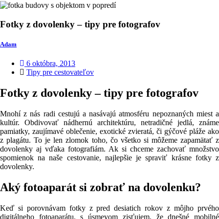
Fotky z dovolenky – tipy pre fotografov
Adam
6 októbra, 2013
Tipy pre cestovateľov
Fotky z dovolenky – tipy pre fotografov
Mnohí z nás radi cestujú a nasávajú atmosféru nepoznaných miest a
kultúr. Obdivovať nádhernú architektúru, netradičné jedlá, známe
pamiatky, zaujímavé oblečenie, exotické zvieratá, či gýčové pláže ako
z plagátu. To je len zlomok toho, čo všetko si môžeme zapamätať z
dovolenky aj vďaka fotografiám. Ak si chceme zachovať množstvo
spomienok na naše cestovanie, najlepšie je spraviť krásne fotky z
dovolenky.
Aký fotoaparát si zobrať na dovolenku?
Keď si porovnávam fotky z pred desiatich rokov z môjho prvého
digitálneho fotoaparátu, s úsmevom zisťujem, že dnešné mobilné