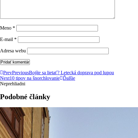
Meno
*
E-mail
*
Adresa webu
Prev
Previous
Bojíte sa lietať? Letecká doprava pod lupou
Next
10 tipov na šnorchlovanie
Ďalšie
Neprehliadni
Podobné články