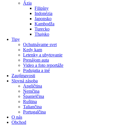
Ázia
Filipíny
Indonézia
Japonsko
Kambodža
Turecko
Thajsko
Tipy
Ochutnávame svet
Kedy kam
Letenky a ubytovanie
Prenájom auta
Video a foto reportáže
Podujatia a iné
Zaujímavosti
Slovná zásoba
Angličtina
Nemčina
Španielčina
Ruština
Taliančina
Portugalčina
O nás
Obchod