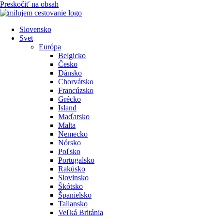
Preskočiť na obsah
Slovensko
Svet
Európa
Belgicko
Česko
Dánsko
Chorvátsko
Francúzsko
Grécko
Island
Maďarsko
Malta
Nemecko
Nórsko
Poľsko
Portugalsko
Rakúsko
Slovinsko
Škótsko
Španielsko
Taliansko
Veľká Británia