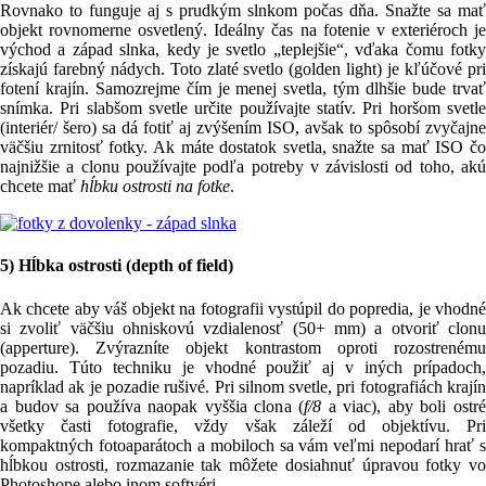
Rovnako to funguje aj s prudkým slnkom počas dňa. Snažte sa mať
objekt rovnomerne osvetlený. Ideálny čas na fotenie v exteriéroch je
východ a západ slnka, kedy je svetlo „teplejšie“, vďaka čomu fotky
získajú farebný nádych. Toto zlaté svetlo (golden light) je kľúčové pri
fotení krajín. Samozrejme čím je menej svetla, tým dlhšie bude trvať
snímka. Pri slabšom svetle určite používajte statív. Pri horšom svetle
(interiér/ šero) sa dá fotiť aj zvýšením ISO, avšak to spôsobí zvyčajne
väčšiu zrnitosť fotky. Ak máte dostatok svetla, snažte sa mať ISO čo
najnižšie a clonu používajte podľa potreby v závislosti od toho, akú
chcete mať
hĺbku ostrosti na fotke
.
5) Hĺbka ostrosti (depth of field)
Ak chcete aby váš objekt na fotografii vystúpil do popredia, je vhodné
si zvoliť väčšiu ohniskovú vzdialenosť (50+ mm) a otvoriť clonu
(apperture). Zvýrazníte objekt kontrastom oproti rozostrenému
pozadiu. Túto techniku je vhodné použiť aj v iných prípadoch,
napríklad ak je pozadie rušivé. Pri silnom svetle, pri fotografiách krajín
a budov sa používa naopak vyššia clona (
f/8
a viac), aby boli ostr
všetky časti fotografie, vždy však záleží od objektívu. Pri
kompaktných fotoaparátoch a mobiloch sa vám veľmi nepodarí hrať s
hĺbkou ostrosti, rozmazanie tak môžete dosiahnuť úpravou fotky vo
Photoshope alebo inom softvéri.