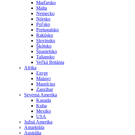
Maďarsko
Malta
Nemecko
Nórsko
Poľsko
Portugalsko
Rakúsko
Slovinsko
Škótsko
Španielsko
Taliansko
Veľká Británia
Afrika
Egypt
Malawi
Maurícius
Zanzibar
Severná Amerika
Kanada
Kuba
Mexiko
USA
Južná Amerika
Antarktída
Austrália