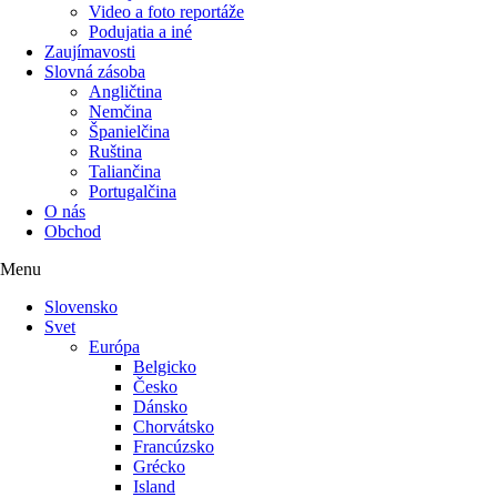
Video a foto reportáže
Podujatia a iné
Zaujímavosti
Slovná zásoba
Angličtina
Nemčina
Španielčina
Ruština
Taliančina
Portugalčina
O nás
Obchod
Menu
Slovensko
Svet
Európa
Belgicko
Česko
Dánsko
Chorvátsko
Francúzsko
Grécko
Island