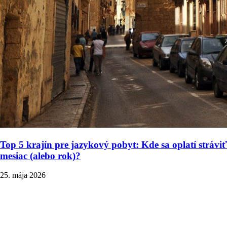
Top 5 krajín pre jazykový pobyt: Kde sa oplatí stráviť
mesiac (alebo rok)?
25. mája 2026