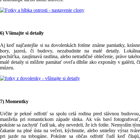
6) Všímajte si detaily
Aj keď najčastejšie si na dovolenkách fotíme známe pamiatky, krásne
hory, jazerá, či budovy, nezabudnite na malé detaily. Lokálna
pochúťka, zaujímavá rastlina, alebo netradičné oblečenie, práve takéto
malé detaily si môžete pamätať oveľa dlhšie ako exponáty v galérii, či
múzeu.
7) Momentky
Určite je pekné odfotiť sa spolu celá rodina pred slávnou budovou,
manželia pri romantickom západe slnka. Ak vás baví fotografovať,
pokúste sa zachytiť ľudí tak, aby nevedeli, že ich fotíte. Nemyslím tým
čakanie na plné ústa na večeri, kýchnutie, alebo smiešny výraz tváre
pri jazde na tobogáne. Pokúste sa občas odfotiť ľudí keď čítajú,