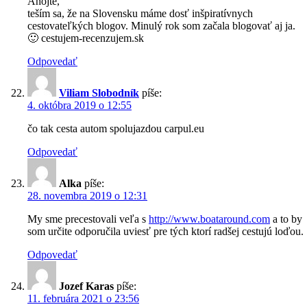
Ahojte,
teším sa, že na Slovensku máme dosť inšpiratívnych
cestovateľkých blogov. Minulý rok som začala blogovať aj ja.
🙂 cestujem-recenzujem.sk
Odpovedať
Viliam Slobodník
píše:
4. októbra 2019 o 12:55
čo tak cesta autom spolujazdou carpul.eu
Odpovedať
Alka
píše:
28. novembra 2019 o 12:31
My sme precestovali veľa s
http://www.boataround.com
a to by
som určite odporučila uviesť pre tých ktorí radšej cestujú loďou.
Odpovedať
Jozef Karas
píše:
11. februára 2021 o 23:56