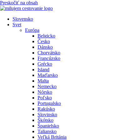
Preskočiť na obsah
Slovensko
Svet
Európa
Belgicko
Česko
Dánsko
Chorvátsko
Francúzsko
Grécko
Island
Maďarsko
Malta
Nemecko
Nórsko
Poľsko
Portugalsko
Rakúsko
Slovinsko
Škótsko
Španielsko
Taliansko
Veľká Británia