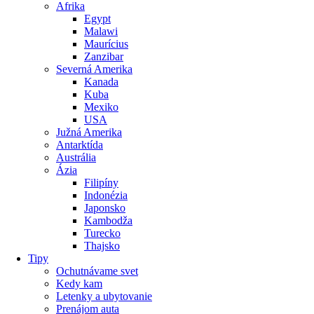
Afrika
Egypt
Malawi
Maurícius
Zanzibar
Severná Amerika
Kanada
Kuba
Mexiko
USA
Južná Amerika
Antarktída
Austrália
Ázia
Filipíny
Indonézia
Japonsko
Kambodža
Turecko
Thajsko
Tipy
Ochutnávame svet
Kedy kam
Letenky a ubytovanie
Prenájom auta