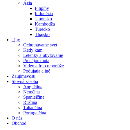
Ázia
Filipíny
Indonézia
Japonsko
Kambodža
Turecko
Thajsko
Tipy
Ochutnávame svet
Kedy kam
Letenky a ubytovanie
Prenájom auta
Video a foto reportáže
Podujatia a iné
Zaujímavosti
Slovná zásoba
Angličtina
Nemčina
Španielčina
Ruština
Taliančina
Portugalčina
O nás
Obchod