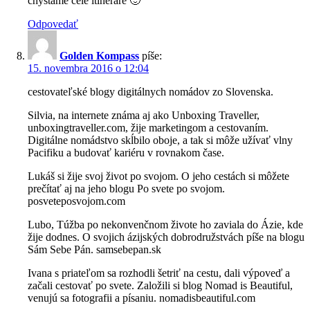
chystáme celé itineráře 🙂
Odpovedať
Golden Kompass
píše:
15. novembra 2016 o 12:04
cestovateľské blogy digitálnych nomádov zo Slovenska.
Silvia, na internete známa aj ako Unboxing Traveller,
unboxingtraveller.com, žije marketingom a cestovaním.
Digitálne nomádstvo skĺbilo oboje, a tak si môže užívať vlny
Pacifiku a budovať kariéru v rovnakom čase.
Lukáš si žije svoj život po svojom. O jeho cestách si môžete
prečítať aj na jeho blogu Po svete po svojom.
posveteposvojom.com
Lubo, Túžba po nekonvenčnom živote ho zaviala do Ázie, kde
žije dodnes. O svojich ázijských dobrodružstvách píše na blogu
Sám Sebe Pán. samsebepan.sk
Ivana s priateľom sa rozhodli šetriť na cestu, dali výpoveď a
začali cestovať po svete. Založili si blog Nomad is Beautiful,
venujú sa fotografii a písaniu. nomadisbeautiful.com