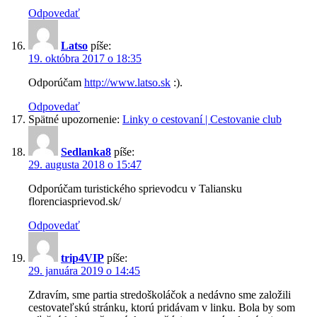
Odpovedať
Latso
píše:
19. októbra 2017 o 18:35
Odporúčam
http://www.latso.sk
:).
Odpovedať
Spätné upozornenie:
Linky o cestovaní | Cestovanie club
Sedlanka8
píše:
29. augusta 2018 o 15:47
Odporúčam turistického sprievodcu v Taliansku
florenciasprievod.sk/
Odpovedať
trip4VIP
píše:
29. januára 2019 o 14:45
Zdravím, sme partia stredoškoláčok a nedávno sme založili
cestovateľskú stránku, ktorú pridávam v linku. Bola by som