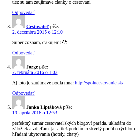
tiez su tam zaujimave clanky o cestovani
Odpovedať
Cestovateľ
píše:
2. decembra 2015 o 12:10
Super zoznam, ďakujem! 🙂
Odpovedať
Jorge
píše:
7. februára 2016 o 1:03
Aj toto je zaujimave podla mna:
http://spolucestovanie.sk/
Odpovedať
Janka Liptáková
píše:
19. apríla 2016 o 12:53
perfektný sumár cestovateľských blogov! paráda. ukladám do
záložiek a zdieľam. ja sa tiež podelím o skvelý portál o rýchlom
hľadaní ubytovania (hotely, chaty)