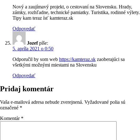
Nový a zaujímavý projekt, o cestovaní na Slovensku. Hrady,
zámky, rozhľadne, technické pamiatky. Turistika, rodinné výlety.
Tipy kam teraz ísť kamteraz.sk
Odpovedať
Jozef
píše:
5. apríla 2021 o 0:50
Odporučil by som web
https://kamteraz.sk
zaoberajúci sa
všetkými možnými miestami na Slovensku
Odpovedať
Pridaj komentár
Vaša e-mailová adresa nebude zverejnená.
Vyžadované polia sú
označené
*
Komentár
*