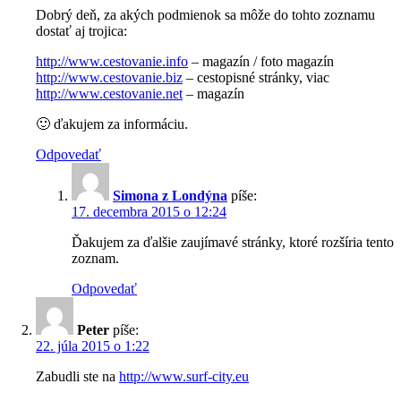
Dobrý deň, za akých podmienok sa môže do tohto zoznamu
dostať aj trojica:
http://www.cestovanie.info
– magazín / foto magazín
http://www.cestovanie.biz
– cestopisné stránky, viac
http://www.cestovanie.net
– magazín
🙂 ďakujem za informáciu.
Odpovedať
Simona z Londýna
píše:
17. decembra 2015 o 12:24
Ďakujem za ďalšie zaujímavé stránky, ktoré rozšíria tento
zoznam.
Odpovedať
Peter
píše:
22. júla 2015 o 1:22
Zabudli ste na
http://www.surf-city.eu