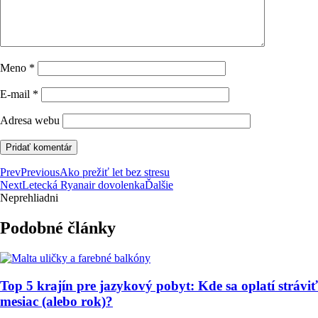
Meno
*
E-mail
*
Adresa webu
Prev
Previous
Ako prežiť let bez stresu
Next
Letecká Ryanair dovolenka
Ďalšie
Neprehliadni
Podobné články
Top 5 krajín pre jazykový pobyt: Kde sa oplatí stráviť
mesiac (alebo rok)?