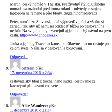
Martin, český nomád v Thajsku. Pre životný štýl digitálneho
nomáda sa rozhodol pred troma rokmi – odvtedy cestuje s
laptopom na ramene a píše blogy. digitalninomadstvi.cz
Peter, nomád zo Slovenska, dal výpoveď v práci a všetko si
zariadil tak, aby už nemusel odkladať túžbu po cestovaní na
neskôr. Na svojom blogu zverejnil aj jednoduchý návod na prvú
cestu.
http://www.chodelka.sk
Janka a jej blog Travelhack.me, ako šikovne a lacno cestuje po
celom svete. Našla sa v cestovaní a blogovaní.
Odpovedať
coffeein
píše:
17. novembra 2016 o 2:34
cestovatelsky blog z trocha ineho sudka, cestovanie za
kavovymi plantazami vo svete
Odpovedať
Alice Wanderer
píše:
1. decembra 2016 o 21:37