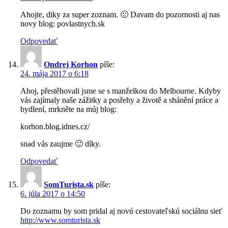
Ahojte, diky za super zoznam. 🙂 Davam do pozornosti aj nas
novy blog: povlastnych.sk
Odpovedať
Ondrej Korhon
píše:
24. mája 2017 o 6:18
Ahoj, přestěhovali jsme se s manželkou do Melbourne. Kdyby
vás zajímaly naše zážitky a posřehy a životě a shánění práce a
bydlení, mrkněte na můj blog:
korhon.blog.idnes.cz/
snad vás zaujme 🙂 díky.
Odpovedať
SomTurista.sk
píše:
6. júla 2017 o 14:50
Do zoznamu by som pridal aj novú cestovateľskú sociálnu sieť
http://www.somturista.sk