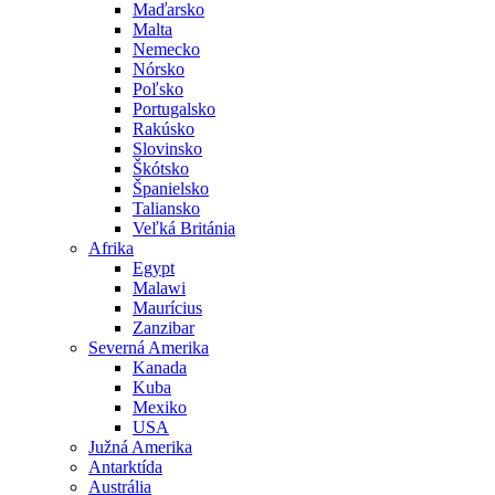
Maďarsko
Malta
Nemecko
Nórsko
Poľsko
Portugalsko
Rakúsko
Slovinsko
Škótsko
Španielsko
Taliansko
Veľká Británia
Afrika
Egypt
Malawi
Maurícius
Zanzibar
Severná Amerika
Kanada
Kuba
Mexiko
USA
Južná Amerika
Antarktída
Austrália