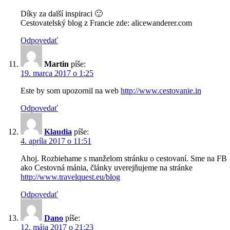
Díky za další inspiraci 🙂
Cestovatelský blog z Francie zde: alicewanderer.com
Odpovedať
Martin
píše:
19. marca 2017 o 1:25
Este by som upozornil na web
http://www.cestovanie.in
Odpovedať
Klaudia
píše:
4. apríla 2017 o 11:51
Ahoj. Rozbiehame s manželom stránku o cestovaní. Sme na FB
ako Cestovná mánia, články uverejňujeme na stránke
http://www.travelquest.eu/blog
Odpovedať
Dano
píše:
12. mája 2017 o 21:23