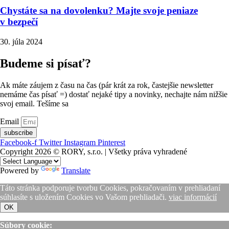
Chystáte sa na dovolenku? Majte svoje peniaze
v bezpečí
30. júla 2024
Budeme si písať?
Ak máte záujem z času na čas (pár krát za rok, častejšie newsletter
nemáme čas písať =) dostať nejaké tipy a novinky, nechajte nám nižšie
svoj email. Tešíme sa
Email
subscribe
Facebook-f
Twitter
Instagram
Pinterest
Copyright 2026 © RORY, s.r.o. | Všetky práva vyhradené
Powered by
Translate
Táto stránka podporuje tvorbu Cookies, pokračovaním v prehliadaní
súhlasíte s uložením Cookies vo Vašom prehliadači.
viac informácií
OK
Súbory cookie: