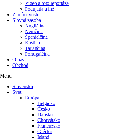
Video a foto reportáže
Podujatia a iné
Zaujímavosti
Slovná zásoba
Angličtina
Nemčina
Španielčina
Ruština
Taliančina
Portugalčina
O nás
Obchod
Menu
Slovensko
Svet
Európa
Belgicko
Česko
Dánsko
Chorvátsko
Francúzsko
Grécko
Island