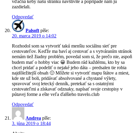
vďačná keby našu stránku navštívite a poprípade nám ju
zazdielali.
Odpovedať
Palsoft
píše:
20. marca 2019 o 14:02
Rozhodol som sa vytvoriť takú menšiu sociálnu sieť pre
cestovateľov. Keďže ma baví aj cestovať a s vytváraním stránok
nemám tiež žiadny problém, povedal som si, že prečo nie, aspoň
budem mať o hobby viac 😀 Budem rád každému, kto by sa
chcel pridať a podeliť o nejaké jeho dáta – predsalen tie robia
najdôležitejší obsah 🙂 Môžete si vytvoriť mapu štátov a miest,
kde ste už boli, pridávať absolvované a chystané výlety,
spravovať svoj letecký denník, pretekať sa s ostatnými
cestovateľmi a získavať odznaky, napísať svoje cestopisy v
pútavej forme a ešte veľa ďalšieho travelo.club
Odpovedať
Andrea
píše:
3. júna 2019 o 18:44