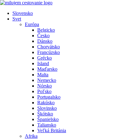
Preskočiť
na
Slovensko
obsah
Svet
Európa
Belgicko
Česko
Dánsko
Chorvátsko
Francúzsko
Grécko
Island
Maďarsko
Malta
Nemecko
Nórsko
Poľsko
Portugalsko
Rakúsko
Slovinsko
Škótsko
Španielsko
Taliansko
Veľká Británia
Afrika