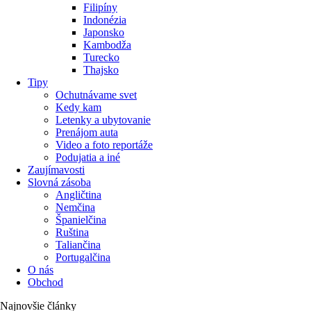
Filipíny
Indonézia
Japonsko
Kambodža
Turecko
Thajsko
Tipy
Ochutnávame svet
Kedy kam
Letenky a ubytovanie
Prenájom auta
Video a foto reportáže
Podujatia a iné
Zaujímavosti
Slovná zásoba
Angličtina
Nemčina
Španielčina
Ruština
Taliančina
Portugalčina
O nás
Obchod
Najnovšie články