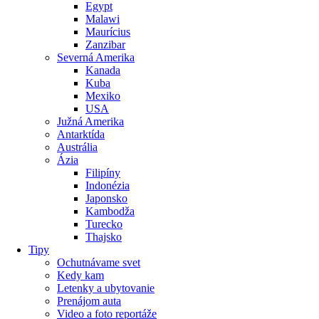
Egypt
Malawi
Maurícius
Zanzibar
Severná Amerika
Kanada
Kuba
Mexiko
USA
Južná Amerika
Antarktída
Austrália
Ázia
Filipíny
Indonézia
Japonsko
Kambodža
Turecko
Thajsko
Tipy
Ochutnávame svet
Kedy kam
Letenky a ubytovanie
Prenájom auta
Video a foto reportáže