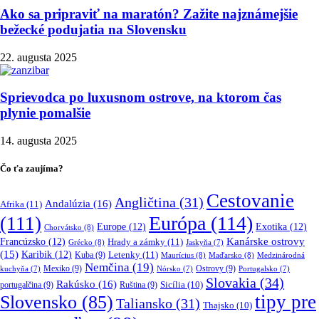
Ako sa pripraviť na maratón? Zažite najznámejšie
bežecké podujatia na Slovensku
22. augusta 2025
Sprievodca po luxusnom ostrove, na ktorom čas
plynie pomalšie
14. augusta 2025
Čo ťa zaujíma?
Cestovanie
Angličtina
(31)
Andalúzia
(16)
Afrika
(11)
Európa
(114)
(111)
Europe
(12)
Exotika
(12)
Chorvátsko
(8)
Kanárske ostrovy
Francúzsko
(12)
Hrady a zámky
(11)
Grécko
(8)
Jaskyňa
(7)
(15)
Karibik
(12)
Letenky
(11)
Kuba
(9)
Maurícius
(8)
Maďarsko
(8)
Medzinárodná
Nemčina
(19)
Mexiko
(9)
Ostrovy
(9)
kuchyňa
(7)
Nórsko
(7)
Portugalsko
(7)
Slovakia
(34)
Rakúsko
(16)
portugalčina
(9)
Ruština
(9)
Sicília
(10)
tipy pre
Slovensko
(85)
Taliansko
(31)
Thajsko
(10)