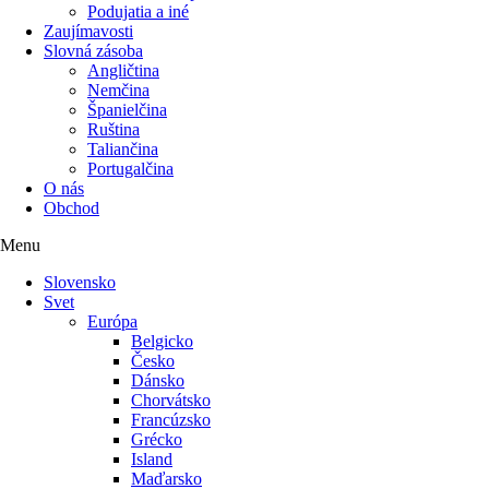
Podujatia a iné
Zaujímavosti
Slovná zásoba
Angličtina
Nemčina
Španielčina
Ruština
Taliančina
Portugalčina
O nás
Obchod
Menu
Slovensko
Svet
Európa
Belgicko
Česko
Dánsko
Chorvátsko
Francúzsko
Grécko
Island
Maďarsko