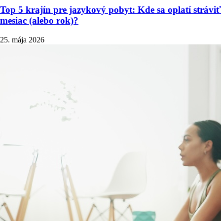
Top 5 krajín pre jazykový pobyt: Kde sa oplatí stráviť
mesiac (alebo rok)?
25. mája 2026