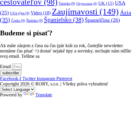
cestovateľov
(98)
USA
UK
(15)
Turecko
(9)
Ubytovanie
(8)
Zaujímavosti
(149)
Ázia
(25)
Video
(18)
USA @en
(9)
(35)
Španielsko
(38)
Španielčina
(26)
Česko
(9)
Škótsko
(9)
Budeme si písať?
Ak máte záujem z času na čas (pár krát za rok, častejšie newsletter
nemáme čas písať =) dostať nejaké tipy a novinky, nechajte nám nižšie
svoj email. Tešíme sa
Email
subscribe
Facebook-f
Twitter
Instagram
Pinterest
Copyright 2026 © RORY, s.r.o. | Všetky práva vyhradené
Powered by
Translate