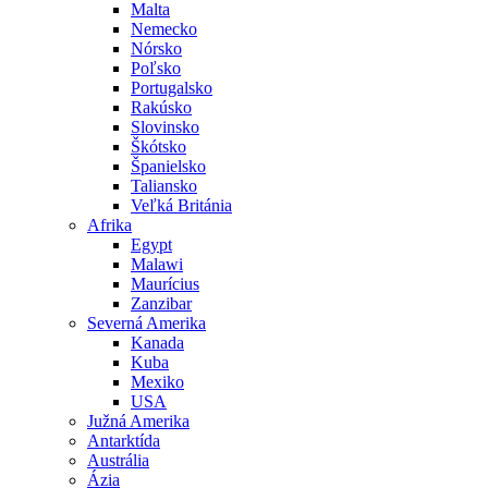
Malta
Nemecko
Nórsko
Poľsko
Portugalsko
Rakúsko
Slovinsko
Škótsko
Španielsko
Taliansko
Veľká Británia
Afrika
Egypt
Malawi
Maurícius
Zanzibar
Severná Amerika
Kanada
Kuba
Mexiko
USA
Južná Amerika
Antarktída
Austrália
Ázia