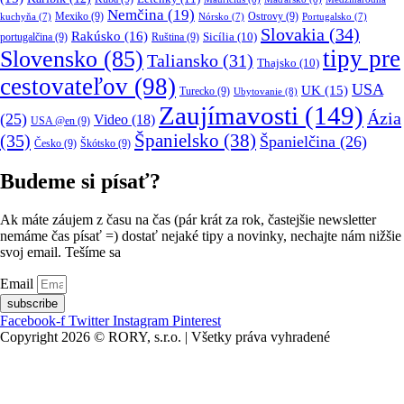
Nemčina
(19)
Mexiko
(9)
Ostrovy
(9)
kuchyňa
(7)
Nórsko
(7)
Portugalsko
(7)
Slovakia
(34)
Rakúsko
(16)
portugalčina
(9)
Ruština
(9)
Sicília
(10)
tipy pre
Slovensko
(85)
Taliansko
(31)
Thajsko
(10)
cestovateľov
(98)
USA
UK
(15)
Turecko
(9)
Ubytovanie
(8)
Zaujímavosti
(149)
Ázia
(25)
Video
(18)
USA @en
(9)
(35)
Španielsko
(38)
Španielčina
(26)
Česko
(9)
Škótsko
(9)
Budeme si písať?
Ak máte záujem z času na čas (pár krát za rok, častejšie newsletter
nemáme čas písať =) dostať nejaké tipy a novinky, nechajte nám nižšie
svoj email. Tešíme sa
Email
subscribe
Facebook-f
Twitter
Instagram
Pinterest
Copyright 2026 © RORY, s.r.o. | Všetky práva vyhradené