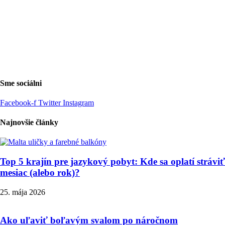
Sme sociálni
Facebook-f
Twitter
Instagram
Najnovšie články
Top 5 krajín pre jazykový pobyt: Kde sa oplatí stráviť
mesiac (alebo rok)?
25. mája 2026
Ako uľaviť boľavým svalom po náročnom