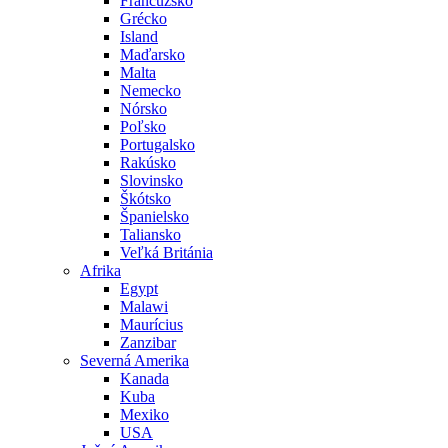
Francúzsko
Grécko
Island
Maďarsko
Malta
Nemecko
Nórsko
Poľsko
Portugalsko
Rakúsko
Slovinsko
Škótsko
Španielsko
Taliansko
Veľká Británia
Afrika
Egypt
Malawi
Maurícius
Zanzibar
Severná Amerika
Kanada
Kuba
Mexiko
USA