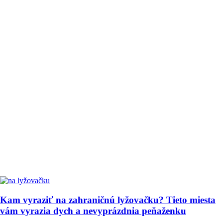
Kam vyraziť na zahraničnú lyžovačku? Tieto miesta
vám vyrazia dych a nevyprázdnia peňaženku