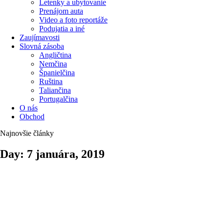
Letenky a ubytovanie
Prenájom auta
Video a foto reportáže
Podujatia a iné
Zaujímavosti
Slovná zásoba
Angličtina
Nemčina
Španielčina
Ruština
Taliančina
Portugalčina
O nás
Obchod
Najnovšie články
Day: 7 januára, 2019