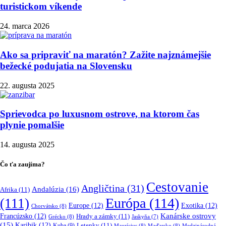
turistickom víkende
24. marca 2026
Ako sa pripraviť na maratón? Zažite najznámejšie
bežecké podujatia na Slovensku
22. augusta 2025
Sprievodca po luxusnom ostrove, na ktorom čas
plynie pomalšie
14. augusta 2025
Čo ťa zaujíma?
Cestovanie
Angličtina
(31)
Andalúzia
(16)
Afrika
(11)
Európa
(114)
(111)
Europe
(12)
Exotika
(12)
Chorvátsko
(8)
Kanárske ostrovy
Francúzsko
(12)
Hrady a zámky
(11)
Grécko
(8)
Jaskyňa
(7)
(15)
Karibik
(12)
Letenky
(11)
Kuba
(9)
Maurícius
(8)
Maďarsko
(8)
Medzinárodná