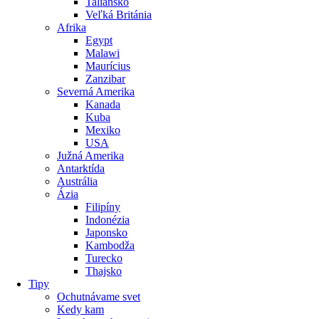
Taliansko
Veľká Británia
Afrika
Egypt
Malawi
Maurícius
Zanzibar
Severná Amerika
Kanada
Kuba
Mexiko
USA
Južná Amerika
Antarktída
Austrália
Ázia
Filipíny
Indonézia
Japonsko
Kambodža
Turecko
Thajsko
Tipy
Ochutnávame svet
Kedy kam