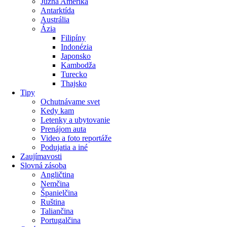
Južná Amerika
Antarktída
Austrália
Ázia
Filipíny
Indonézia
Japonsko
Kambodža
Turecko
Thajsko
Tipy
Ochutnávame svet
Kedy kam
Letenky a ubytovanie
Prenájom auta
Video a foto reportáže
Podujatia a iné
Zaujímavosti
Slovná zásoba
Angličtina
Nemčina
Španielčina
Ruština
Taliančina
Portugalčina