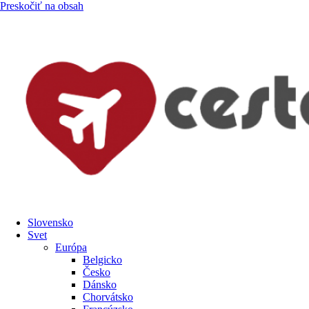
Preskočiť na obsah
Slovensko
Svet
Európa
Belgicko
Česko
Dánsko
Chorvátsko