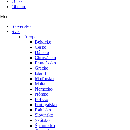
O nás
Obchod
Menu
Slovensko
Svet
Európa
Belgicko
Česko
Dánsko
Chorvátsko
Francúzsko
Grécko
Island
Maďarsko
Malta
Nemecko
Nórsko
Poľsko
Portugalsko
Rakúsko
Slovinsko
Škótsko
Španielsko