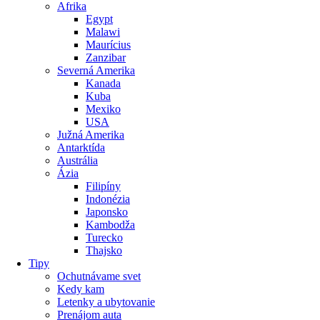
Afrika
Egypt
Malawi
Maurícius
Zanzibar
Severná Amerika
Kanada
Kuba
Mexiko
USA
Južná Amerika
Antarktída
Austrália
Ázia
Filipíny
Indonézia
Japonsko
Kambodža
Turecko
Thajsko
Tipy
Ochutnávame svet
Kedy kam
Letenky a ubytovanie
Prenájom auta