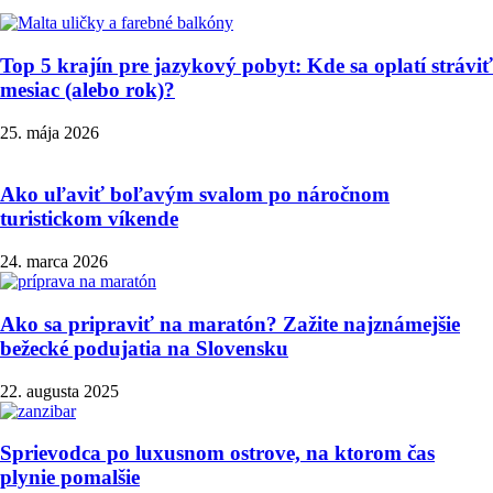
Top 5 krajín pre jazykový pobyt: Kde sa oplatí stráviť
mesiac (alebo rok)?
25. mája 2026
Ako uľaviť boľavým svalom po náročnom
turistickom víkende
24. marca 2026
Ako sa pripraviť na maratón? Zažite najznámejšie
bežecké podujatia na Slovensku
22. augusta 2025
Sprievodca po luxusnom ostrove, na ktorom čas
plynie pomalšie