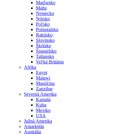
Maďarsko
Malta
Nemecko
Nórsko
Poľsko
Portugalsko
Rakúsko
Slovinsko
Škótsko
Španielsko
Taliansko
Veľká Británia
Afrika
Egypt
Malawi
Maurícius
Zanzibar
Severná Amerika
Kanada
Kuba
Mexiko
USA
Južná Amerika
Antarktída
Austrália