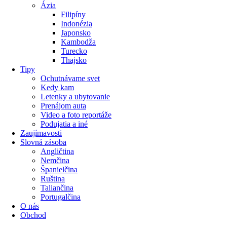
Ázia
Filipíny
Indonézia
Japonsko
Kambodža
Turecko
Thajsko
Tipy
Ochutnávame svet
Kedy kam
Letenky a ubytovanie
Prenájom auta
Video a foto reportáže
Podujatia a iné
Zaujímavosti
Slovná zásoba
Angličtina
Nemčina
Španielčina
Ruština
Taliančina
Portugalčina
O nás
Obchod