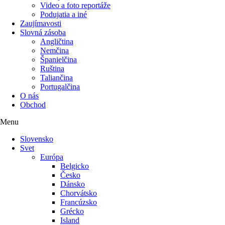
Video a foto reportáže
Podujatia a iné
Zaujímavosti
Slovná zásoba
Angličtina
Nemčina
Španielčina
Ruština
Taliančina
Portugalčina
O nás
Obchod
Menu
Slovensko
Svet
Európa
Belgicko
Česko
Dánsko
Chorvátsko
Francúzsko
Grécko
Island