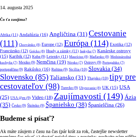
14. augusta 2025
Čo ťa zaujíma?
Cestovanie
Angličtina
(31)
Andalúzia
(16)
Afrika
(11)
Európa
(114)
(111)
Europe
(12)
Exotika
(12)
Chorvátsko
(8)
Kanárske ostrovy
Francúzsko
(12)
Hrady a zámky
(11)
Grécko
(8)
Jaskyňa
(7)
(15)
Karibik
(12)
Letenky
(11)
Kuba
(9)
Maurícius
(8)
Maďarsko
(8)
Medzinárodná
Nemčina
(19)
Mexiko
(9)
Ostrovy
(9)
kuchyňa
(7)
Nórsko
(7)
Portugalsko
(7)
Slovakia
(34)
Rakúsko
(16)
portugalčina
(9)
Ruština
(9)
Sicília
(10)
tipy pre
Slovensko
(85)
Taliansko
(31)
Thajsko
(10)
cestovateľov
(98)
USA
UK
(15)
Turecko
(9)
Ubytovanie
(8)
Zaujímavosti
(149)
Ázia
(25)
Video
(18)
USA @en
(9)
(35)
Španielsko
(38)
Španielčina
(26)
Česko
(9)
Škótsko
(9)
Budeme si písať?
Ak máte záujem z času na čas (pár krát za rok, častejšie newsletter
nemáme čas písať =) dostať nejaké tipy a novinky, nechajte nám nižšie