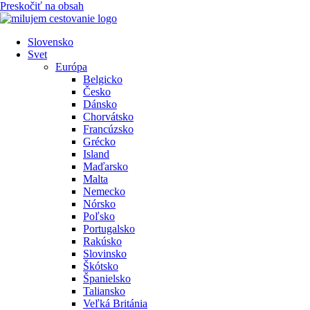
Preskočiť na obsah
Slovensko
Svet
Európa
Belgicko
Česko
Dánsko
Chorvátsko
Francúzsko
Grécko
Island
Maďarsko
Malta
Nemecko
Nórsko
Poľsko
Portugalsko
Rakúsko
Slovinsko
Škótsko
Španielsko
Taliansko
Veľká Británia