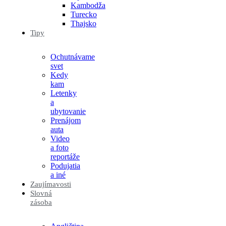
Kambodža
Turecko
Thajsko
Tipy
Ochutnávame
svet
Kedy
kam
Letenky
a
ubytovanie
Prenájom
auta
Video
a foto
reportáže
Podujatia
a iné
Zaujímavosti
Slovná
zásoba