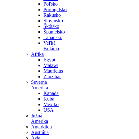
Poľsko
Portugalsko
Rakúsko
Slovinsko
Škótsko
Španielsko
Taliansko
Veľká
Británia
Afrika
Egypt
Malawi
Maurícius
Zanzibar
Severná
Amerika
Kanada
Kuba
Mexiko
USA
Južná
Amerika
Antarktída
Austrália
Ázia