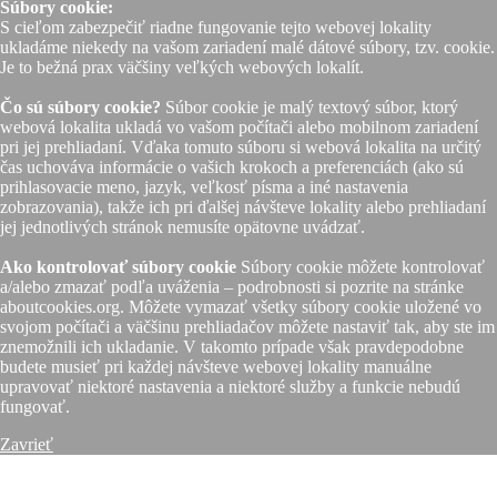
Súbory cookie:
S cieľom zabezpečiť riadne fungovanie tejto webovej lokality
ukladáme niekedy na vašom zariadení malé dátové súbory, tzv. cookie.
Je to bežná prax väčšiny veľkých webových lokalít.
Čo sú súbory cookie?
Súbor cookie je malý textový súbor, ktorý
webová lokalita ukladá vo vašom počítači alebo mobilnom zariadení
pri jej prehliadaní. Vďaka tomuto súboru si webová lokalita na určitý
čas uchováva informácie o vašich krokoch a preferenciách (ako sú
prihlasovacie meno, jazyk, veľkosť písma a iné nastavenia
zobrazovania), takže ich pri ďalšej návšteve lokality alebo prehliadaní
jej jednotlivých stránok nemusíte opätovne uvádzať.
Ako kontrolovať súbory cookie
Súbory cookie môžete kontrolovať
a/alebo zmazať podľa uváženia – podrobnosti si pozrite na stránke
aboutcookies.org. Môžete vymazať všetky súbory cookie uložené vo
svojom počítači a väčšinu prehliadačov môžete nastaviť tak, aby ste im
znemožnili ich ukladanie. V takomto prípade však pravdepodobne
budete musieť pri každej návšteve webovej lokality manuálne
upravovať niektoré nastavenia a niektoré služby a funkcie nebudú
fungovať.
Zavrieť