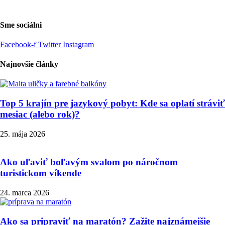
Sme sociálni
Facebook-f
Twitter
Instagram
Najnovšie články
Top 5 krajín pre jazykový pobyt: Kde sa oplatí stráviť
mesiac (alebo rok)?
25. mája 2026
Ako uľaviť boľavým svalom po náročnom
turistickom víkende
24. marca 2026
Ako sa pripraviť na maratón? Zažite najznámejšie