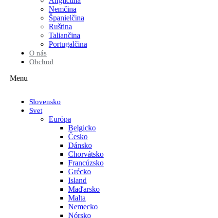
Angličtina
Nemčina
Španielčina
Ruština
Taliančina
Portugalčina
O nás
Obchod
Menu
Slovensko
Svet
Európa
Belgicko
Česko
Dánsko
Chorvátsko
Francúzsko
Grécko
Island
Maďarsko
Malta
Nemecko
Nórsko