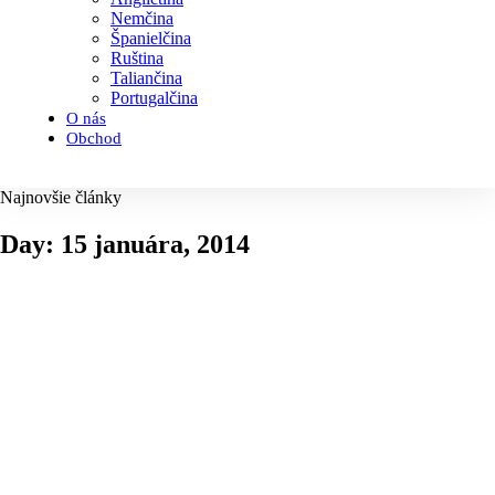
Nemčina
Španielčina
Ruština
Taliančina
Portugalčina
O nás
Obchod
Najnovšie články
Day: 15 januára, 2014