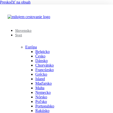
Preskočiť na obsah
Slovensko
Svet
Európa
Belgicko
Česko
Dánsko
Chorvátsko
Francúzsko
Grécko
Island
Maďarsko
Malta
Nemecko
Nórsko
Poľsko
Portugalsko
Rakúsko