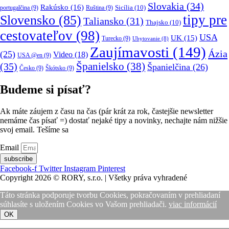
Slovakia
(34)
Rakúsko
(16)
portugalčina
(9)
Ruština
(9)
Sicília
(10)
tipy pre
Slovensko
(85)
Taliansko
(31)
Thajsko
(10)
cestovateľov
(98)
USA
UK
(15)
Turecko
(9)
Ubytovanie
(8)
Zaujímavosti
(149)
Ázia
(25)
Video
(18)
USA @en
(9)
(35)
Španielsko
(38)
Španielčina
(26)
Česko
(9)
Škótsko
(9)
Budeme si písať?
Ak máte záujem z času na čas (pár krát za rok, častejšie newsletter
nemáme čas písať =) dostať nejaké tipy a novinky, nechajte nám nižšie
svoj email. Tešíme sa
Email
subscribe
Facebook-f
Twitter
Instagram
Pinterest
Copyright 2026 © RORY, s.r.o. | Všetky práva vyhradené
Táto stránka podporuje tvorbu Cookies, pokračovaním v prehliadaní
súhlasíte s uložením Cookies vo Vašom prehliadači.
viac informácií
OK