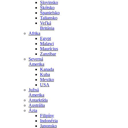
Slovinsko
Škótsko
Španielsko
Taliansko
Veľká
Británia
Afrika
Egypt
Malawi
Maurícius
Zanzibar
Severná
Amerika
Kanada
Kuba
Mexiko
USA
Južná
Amerika
Antarktída
Austrália
Ázia
Filipíny
Indonézia
Japonsko