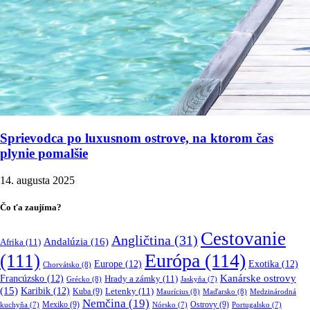
Sprievodca po luxusnom ostrove, na ktorom čas
plynie pomalšie
14. augusta 2025
Čo ťa zaujíma?
Cestovanie
Angličtina
(31)
Andalúzia
(16)
Afrika
(11)
Európa
(114)
(111)
Europe
(12)
Exotika
(12)
Chorvátsko
(8)
Kanárske ostrovy
Francúzsko
(12)
Hrady a zámky
(11)
Grécko
(8)
Jaskyňa
(7)
(15)
Karibik
(12)
Letenky
(11)
Kuba
(9)
Maurícius
(8)
Maďarsko
(8)
Medzinárodná
Nemčina
(19)
Mexiko
(9)
Ostrovy
(9)
kuchyňa
(7)
Nórsko
(7)
Portugalsko
(7)