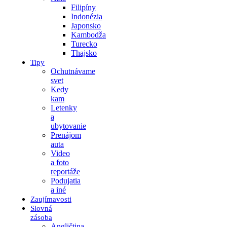
Filipíny
Indonézia
Japonsko
Kambodža
Turecko
Thajsko
Tipy
Ochutnávame
svet
Kedy
kam
Letenky
a
ubytovanie
Prenájom
auta
Video
a foto
reportáže
Podujatia
a iné
Zaujímavosti
Slovná
zásoba
Angličtina