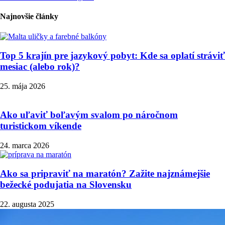
Najnovšie články
Top 5 krajín pre jazykový pobyt: Kde sa oplatí stráviť
mesiac (alebo rok)?
25. mája 2026
Ako uľaviť boľavým svalom po náročnom
turistickom víkende
24. marca 2026
Ako sa pripraviť na maratón? Zažite najznámejšie
bežecké podujatia na Slovensku
22. augusta 2025