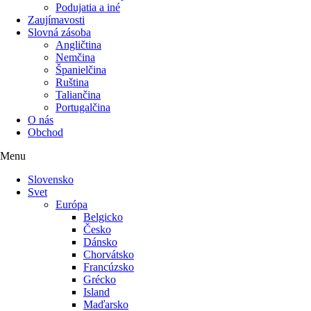
Podujatia a iné
Zaujímavosti
Slovná zásoba
Angličtina
Nemčina
Španielčina
Ruština
Taliančina
Portugalčina
O nás
Obchod
Menu
Slovensko
Svet
Európa
Belgicko
Česko
Dánsko
Chorvátsko
Francúzsko
Grécko
Island
Maďarsko