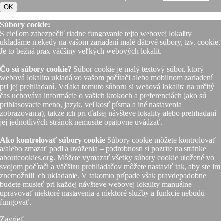
OK
Súbory cookie:
S cieľom zabezpečiť riadne fungovanie tejto webovej lokality
ukladáme niekedy na vašom zariadení malé dátové súbory, tzv. cookie.
Je to bežná prax väčšiny veľkých webových lokalít.
Čo sú súbory cookie?
Súbor cookie je malý textový súbor, ktorý
webová lokalita ukladá vo vašom počítači alebo mobilnom zariadení
pri jej prehliadaní. Vďaka tomuto súboru si webová lokalita na určitý
čas uchováva informácie o vašich krokoch a preferenciách (ako sú
prihlasovacie meno, jazyk, veľkosť písma a iné nastavenia
zobrazovania), takže ich pri ďalšej návšteve lokality alebo prehliadaní
jej jednotlivých stránok nemusíte opätovne uvádzať.
Ako kontrolovať súbory cookie
Súbory cookie môžete kontrolovať
a/alebo zmazať podľa uváženia – podrobnosti si pozrite na stránke
aboutcookies.org. Môžete vymazať všetky súbory cookie uložené vo
svojom počítači a väčšinu prehliadačov môžete nastaviť tak, aby ste im
znemožnili ich ukladanie. V takomto prípade však pravdepodobne
budete musieť pri každej návšteve webovej lokality manuálne
upravovať niektoré nastavenia a niektoré služby a funkcie nebudú
fungovať.
Zavrieť