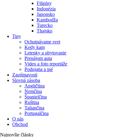
Filipíny
Indonézia
Japonsko
Kambodža
Turecko
Thajsko
Tipy
Ochutnávame svet
Kedy kam
Letenky a ubytovanie
Prenájom auta
Video a foto reportáže
Podujatia a iné
Zaujímavosti
Slovná zásoba
Angličtina
Nemčina
Španielčina
Ruština
Taliančina
Portugalčina
O nás
Obchod
Najnovšie články