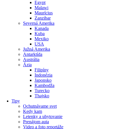
Egypt
Malawi
Maurícius
Zanzibar
Severná Amerika
Kanada
Kuba
Mexiko
USA
Južná Amerika
Antarktída
Austrália
Ázia
Filipíny
Indonézia
Japonsko
Kambodža
Turecko
Thajsko
Tipy
Ochutnávame svet
Kedy kam
Letenky a ubytovanie
Prenájom auta
Video a foto reportáže