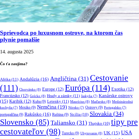
Sprievodca po luxusnom ostrove, na ktorom čas
plynie pomalšie
14. augusta 2025
Čo ťa zaujíma?
Cestovanie
Angličtina
(31)
Andalúzia
(16)
Afrika
(11)
Európa
(114)
(111)
Europe
(12)
Exotika
(12)
Chorvátsko
(8)
Kanárske ostrovy
Francúzsko
(12)
Hrady a zámky
(11)
Grécko
(8)
Jaskyňa
(7)
(15)
Karibik
(12)
Letenky
(11)
Kuba
(9)
Maurícius
(8)
Maďarsko
(8)
Medzinárodná
Nemčina
(19)
Mexiko
(9)
Ostrovy
(9)
kuchyňa
(7)
Nórsko
(7)
Portugalsko
(7)
Slovakia
(34)
Rakúsko
(16)
portugalčina
(9)
Ruština
(9)
Sicília
(10)
tipy pre
Slovensko
(85)
Taliansko
(31)
Thajsko
(10)
cestovateľov
(98)
USA
UK
(15)
Turecko
(9)
Ubytovanie
(8)