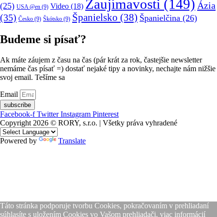
Zaujímavosti
(149)
Ázia
(25)
Video
(18)
USA @en
(9)
(35)
Španielsko
(38)
Španielčina
(26)
Česko
(9)
Škótsko
(9)
Budeme si písať?
Ak máte záujem z času na čas (pár krát za rok, častejšie newsletter
nemáme čas písať =) dostať nejaké tipy a novinky, nechajte nám nižšie
svoj email. Tešíme sa
Email
subscribe
Facebook-f
Twitter
Instagram
Pinterest
Copyright 2026 © RORY, s.r.o. | Všetky práva vyhradené
Powered by
Translate
Táto stránka podporuje tvorbu Cookies, pokračovaním v prehliadaní
súhlasíte s uložením Cookies vo Vašom prehliadači.
viac informácií