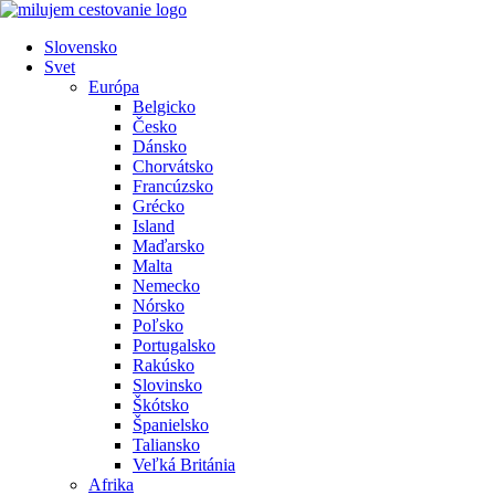
Preskočiť
na
Slovensko
obsah
Svet
Európa
Belgicko
Česko
Dánsko
Chorvátsko
Francúzsko
Grécko
Island
Maďarsko
Malta
Nemecko
Nórsko
Poľsko
Portugalsko
Rakúsko
Slovinsko
Škótsko
Španielsko
Taliansko
Veľká Británia
Afrika