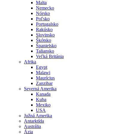
Malta
Nemecko
Nórsko
Poľsko
Portugalsko
Rakúsko
Slovinsko
Škótsko
Španielsko
Taliansko
Veľká Británia
Afrika
Egypt
Malawi
Maurícius
Zanzibar
Severná Amerika
Kanada
Kuba
Mexiko
USA
Južná Amerika
Antarktída
Austrália
Ázia